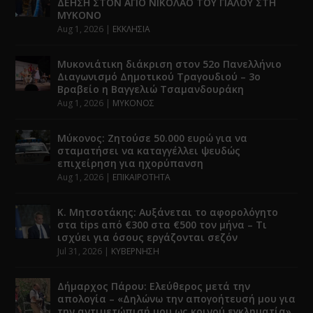
ΔΕΗΣΗ ΣΤΟΝ ΑΓΙΟ ΝΙΚΟΛΑΟ ΤΟΥ ΓΙΑΛΟΥ ΣΤΗ
ΜΥΚΟΝΟ
Aug 1, 2026
|
ΕΚΚΛΗΣΙΑ
Μυκονιάτικη διάκριση στον 52ο Πανελλήνιο
Διαγωνισμό Δημοτικού Τραγουδιού – 3ο
Βραβείο η Βαγγελιώ Τσαμανδουράκη
Aug 1, 2026
|
ΜΥΚΟΝΟΣ
Μύκονος: Ζητούσε 50.000 ευρώ για να
σταματήσει να καταγγέλλει ψευδώς
επιχείρηση για ηχορύπανση
Aug 1, 2026
|
ΕΠΙΚΑΙΡΟΤΗΤΑ
Κ. Μητσοτάκης: Αυξάνεται το αφορολόγητο
στα tips από €300 στα €500 τον μήνα – Τι
ισχύει για όσους εργάζονται σεζόν
Jul 31, 2026
|
ΚΥΒΕΡΝΗΣΗ
Δήμαρχος Πάρου: Ελεύθερος μετά την
απολογία – «Δηλώνω την απογοήτευσή μου για
την αντιμετώπισή μου ως κοινού εγκληματία»