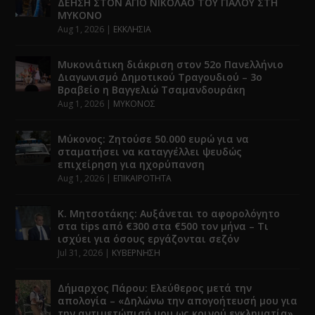
ΔΕΗΣΗ ΣΤΟΝ ΑΓΙΟ ΝΙΚΟΛΑΟ ΤΟΥ ΓΙΑΛΟΥ ΣΤΗ
ΜΥΚΟΝΟ
Aug 1, 2026
|
ΕΚΚΛΗΣΙΑ
Μυκονιάτικη διάκριση στον 52ο Πανελλήνιο
Διαγωνισμό Δημοτικού Τραγουδιού – 3ο
Βραβείο η Βαγγελιώ Τσαμανδουράκη
Aug 1, 2026
|
ΜΥΚΟΝΟΣ
Μύκονος: Ζητούσε 50.000 ευρώ για να
σταματήσει να καταγγέλλει ψευδώς
επιχείρηση για ηχορύπανση
Aug 1, 2026
|
ΕΠΙΚΑΙΡΟΤΗΤΑ
Κ. Μητσοτάκης: Αυξάνεται το αφορολόγητο
στα tips από €300 στα €500 τον μήνα – Τι
ισχύει για όσους εργάζονται σεζόν
Jul 31, 2026
|
ΚΥΒΕΡΝΗΣΗ
Δήμαρχος Πάρου: Ελεύθερος μετά την
απολογία – «Δηλώνω την απογοήτευσή μου για
την αντιμετώπισή μου ως κοινού εγκληματία»