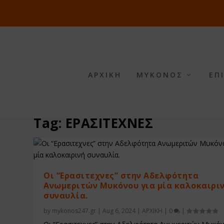
ΑΡΧΙΚΗ
ΜΥΚΟΝΟΣ
ΕΠ
Tag:
ΕΡΑΣΙΤΕΧΝΕΣ
Οι “Ερασιτεχνες” στην Αδελφότητα
Ανωμεριτών Μυκόνου για μία καλοκαιρι
συναυλία.
by
mykonos247.gr
|
Aug 6, 2024
|
ΑΡΧΙΚΗ
|
0
|