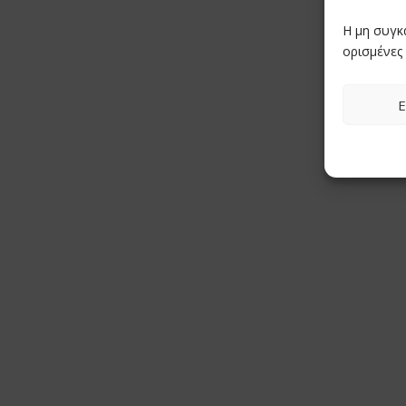
Η μη συγκ
ορισμένες 
Ε