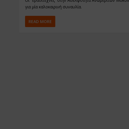
Οι “Ερασιτεχνες” στην Αδελφότητα Ανωμεριτών Μυκό
για μία καλοκαιρινή συναυλία.
READ MORE