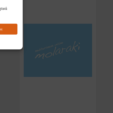
τικά
Ή