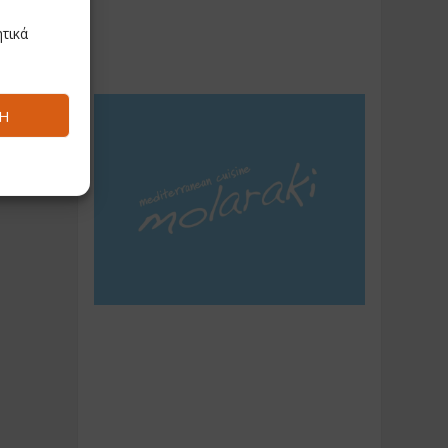
τικά
Ή