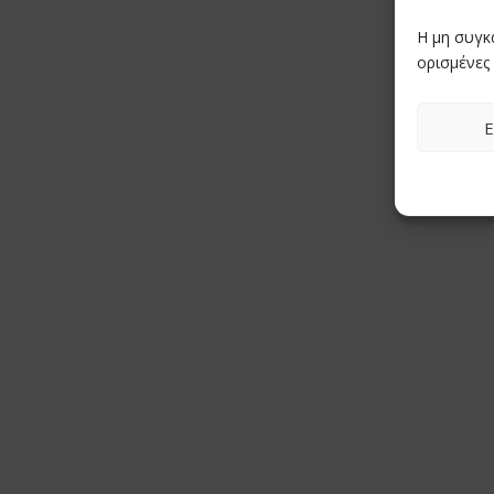
Η μη συγκ
ορισμένες 
Ε