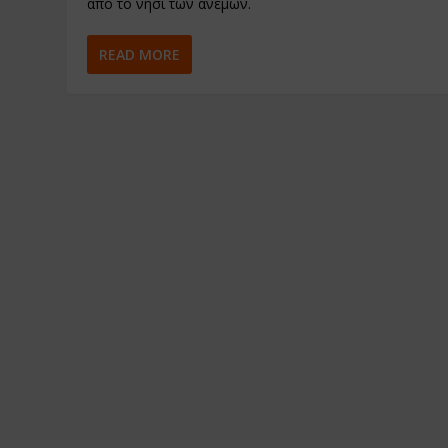
από το νησί των ανέμων.
READ MORE