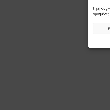
Η μη συγκ
ορισμένες 
Ε