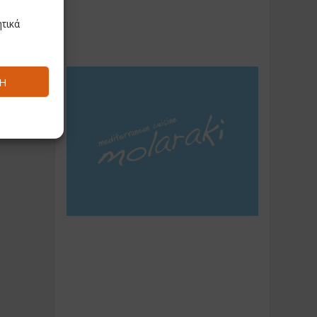
τικά
Ή