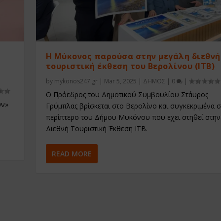
Η Μύκονος παρούσα στην μεγάλη διεθνή
τουριστική έκθεση του Βερολίνου (ITB)
by
mykonos247.gr
|
Mar 5, 2025
|
ΔΗΜΟΣ
|
0
|
Ο Πρόεδρος του Δημοτικού Συμβουλίου Στάυρος
υν»
Γρύμπλας βρίσκεται στο Βερολίνο και συγκεκριμένα 
περίπτερο του Δήμου Μυκόνου που εχει στηθεί στην
Διεθνή Τουριστική Έκθεση ΙΤΒ.
READ MORE