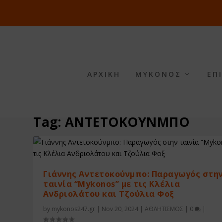
ΑΡΧΙΚΗ
ΜΥΚΟΝΟΣ
ΕΠ
Tag:
ΑΝΤΕΤΟΚΟΥΝΜΠΟ
Γιάννης Αντετοκούνμπο: Παραγωγός στη
ταινία “Mykonos” με τις Κλέλια
Ανδριολάτου και Τζούλια Φοξ
by
mykonos247.gr
|
Nov 20, 2024
|
ΑΘΛΗΤΙΣΜΟΣ
|
0
|