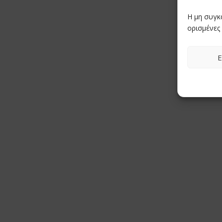
Η μη συγκ
ορισμένες 
Ε