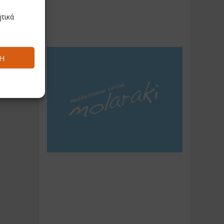
τικά
Ή