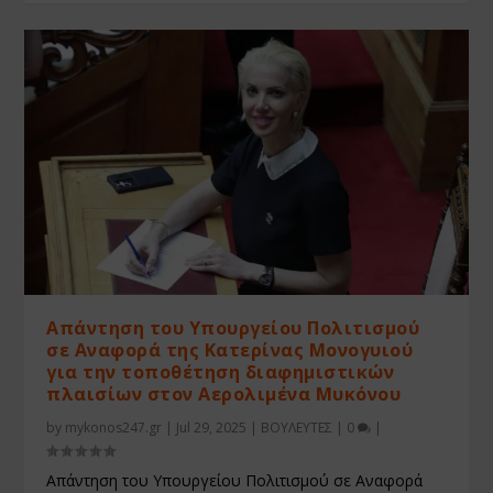
Απάντηση του Υπουργείου Πολιτισμού
σε Αναφορά της Κατερίνας Μονογυιού
για την τοποθέτηση διαφημιστικών
πλαισίων στον Αερολιμένα Μυκόνου
by
mykonos247.gr
|
Jul 29, 2025
|
ΒΟΥΛΕΥΤΕΣ
|
0
|
Απάντηση του Υπουργείου Πολιτισμού σε Αναφορά