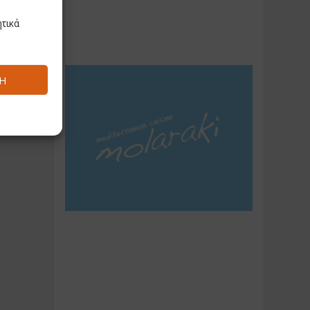
τικά
Ή