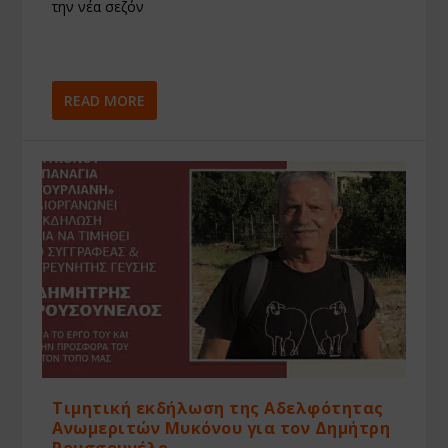
την νέα σεζόν
READ MORE
Τιμητική εκδήλωση της Αδελφότητας
Ανωμεριτών Μυκόνου για τον Δημήτρη