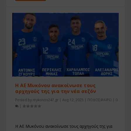
Η ΑΕ Μυκόνου ανακοίνωσε τους
αρχηγούς της για την νέα σεζόν
Posted by
mykonos247.gr
|
Aug 12, 2025
|
ΠΟΔΟΣΦΑΙΡΟ
|
0
|
Η ΑΕ Μυκόνου ανακοίνωσε τους αρχηγούς της για