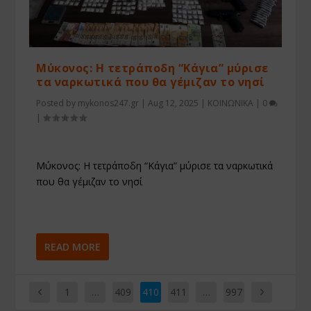
Μύκονος: Η τετράποδη “Κάγια” μύρισε
τα ναρκωτικά που θα γέμιζαν το νησί
Posted by
mykonos247.gr
|
Aug 12, 2025
|
ΚΟΙΝΩΝΙΚΑ
|
0
|
Μύκονος: Η τετράποδη “Κάγια” μύρισε τα ναρκωτικά
που θα γέμιζαν το νησί
READ MORE
1
…
409
410
411
…
997