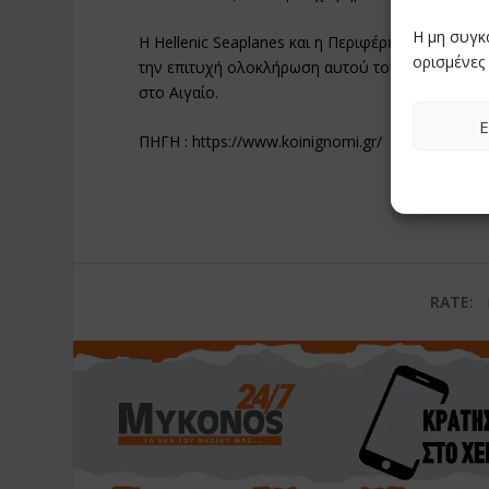
Η μη συγκ
Η Hellenic Seaplanes και η Περιφέρεια Νοτίου Α
ορισμένες 
την επιτυχή ολοκλήρωση αυτού του σημαντικού 
στο Αιγαίο.
Ε
ΠΗΓΗ : https://www.koinignomi.gr/
RATE: