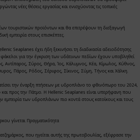
γώντας νέες θέσεις εργασίας και ενισχύοντας τις τοπικές
ων τουριστικών προϊόντων και θα επιτρέψουν τη διεξαγωγή
κή εμπειρία στους επισκέπτες.
lenic Seaplanes έχει ήδη ξεκινήσει τη διαδικασία αδειοδότησης
ί φάκελοι για την έγκριση των υδάτινων πεδίων έχουν υποβληθεί
ς, Αντίπαρος, Σύρος, Θήρα, Ίος, Κάλυμνος, Κέα, Κίμωλος, Κύθνος,
υρος, Πάρος, Ρόδος, Σέριφος, Σίκινος, Σύμη, Τήνος και Χάλκη.
ατίσει την έναρξη πτήσεων με υδροπλάνο το φθινόπωρο του 2024,
 και προς την Πάτμο. Η Hellenic Seaplanes είναι υπερήφανη που
την εμπειρία των υδροπλάνων πιο κοντά στους κατοίκους και τους
κου γίνεται Πραγματικότητα
Χατζημάρκος, που ηγείται αυτής της πρωτοβουλίας, εξέφρασε την