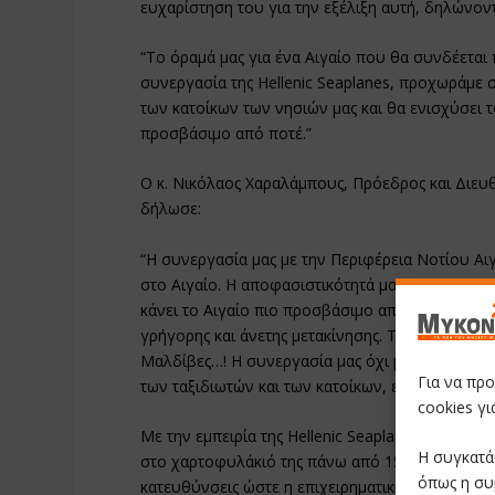
ευχαρίστηση του για την εξέλιξη αυτή, δηλώνοντ
“Το όραμά μας για ένα Αιγαίο που θα συνδέετα
συνεργασία της Hellenic Seaplanes, προχωράμε 
των κατοίκων των νησιών μας και θα ενισχύσει τ
προσβάσιμο από ποτέ.”
Ο κ. Νικόλαος Χαραλάμπους, Πρόεδρος και Διευ
δήλωσε:
“Η συνεργασία μας με την Περιφέρεια Νοτίου Αιγα
στο Αιγαίο. Η αποφασιστικότητά μας να δημιου
κάνει το Αιγαίο πιο προσβάσιμο από ποτέ και πρ
γρήγορης και άνετης μετακίνησης. Το κοινό μας 
Μαλδίβες…! Η συνεργασία μας όχι μόνο θα βελτιώ
Για να πρ
των ταξιδιωτών και των κατοίκων, ενισχύοντας τ
cookies γ
Με την εμπειρία της Hellenic Seaplanes στην α
Η συγκατά
στο χαρτοφυλάκιό της πάνω από 150 projects υ
όπως η συ
κατευθύνσεις ώστε η επιχειρηματική πρωτοβου