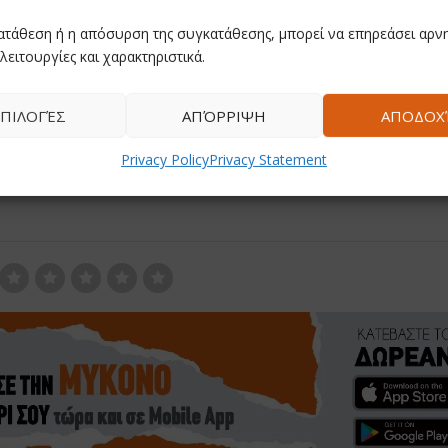
ατάθεση ή η απόσυρση της συγκατάθεσης, μπορεί να επηρεάσει αρνη
ιγαίου δεσμεύονται να συνεχίσουν τη στενή συνεργασία τους για
λειτουργίες και χαρακτηριστικά.
έργου που θα μεταμορφώσει τις μετακινήσεις και τον τουρισμό
ΠΙΛΟΓΈΣ
ΑΠΌΡΡΙΨΗ
ΑΠΟΔΟΧ
Privacy Policy
Privacy Statement