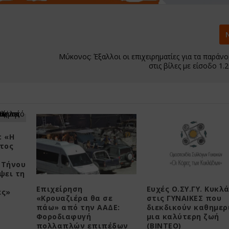
Μύκονος: Έξαλλοι οι επιχειρηματίες για τα παράνο
στις βίλες με είσοδο 1.
: «Η
τος
 Τήνου
ψει τη
Επιχείρηση
Ευχές Ο.ΣΥ.ΓΥ. Κυκλ
ες»
«Κρουαζιέρα θα σε
στις ΓΥΝΑΙΚΕΣ που
πάω» από την ΑΑΔΕ:
διεκδικούν καθημερ
Φοροδιαφυγή
μια καλύτερη ζωή
πολλαπλών επιπέδων
(ΒΙΝΤΕΟ)