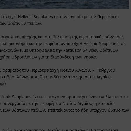
ριοχής, η Hellenic Seaplanes σε συνεργασία με την Περιφέρεια
νέων υδάτινων πεδίων.
ουριστικής κίνησης και στη βελτίωση της αεροπορικής σύνδεσης
ική οικονομία και την αειφόρο ανάπτυξηΗ Hellenic Seaplanes, σε
 ανακοινώνει με υπερηφάνεια την κατάθεση 54 νέων υδάτινων
 χρήση υδροπλάνων για τη διασύνδεση των νησιών.
υ οράματος του Περιφερειάρχη Νοτίου Αιγαίου, κ. Γεώργιου
τυο υδροπλάνων που θα συνδέει όλα τα νησιά του Αιγαίου,
σμό.
lenic Seaplanes έχει ως στόχο να προσφέρει έναν εναλλακτικό και
 συνεργασία με την Περιφέρεια Νοτίου Αιγαίου, η εταιρεία
 νέων υδάτινων πεδίων, επεκτείνοντας το ήδη υπάρχον δίκτυο των
ουρισμόΗ ολοκλήρωση του δικτύου υδροπλάνων θα προσφέρει