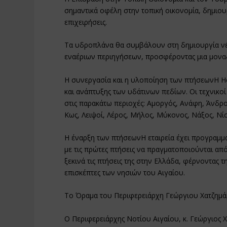
σημαντικά οφέλη στην τοπική οικονομία, δημιουρ
επιχειρήσεις.
Τα υδροπλάνα θα συμβάλουν στη δημιουργία νέ
εναέριων περιηγήσεων, προσφέροντας μια μοναδι
Η συνεργασία και η υλοποίηση των πτήσεωνΗ Hel
και ανάπτυξης των υδάτινων πεδίων. Οι τεχνικο
στις παρακάτω περιοχές: Αμοργός, Ανάφη, Άνδρο
Κως, Λειψοί, Λέρος, Μήλος, Μύκονος, Νάξος, Νίσ
Η έναρξη των πτήσεωνΗ εταιρεία έχει προγραμμ
με τις πρώτες πτήσεις να πραγματοποιούνται από
ξεκινά τις πτήσεις της στην Ελλάδα, φέρνοντας 
επισκέπτες των νησιών του Αιγαίου.
Το Όραμα του Περιφερειάρχη Γεώργιου Χατζημάρ
Ο Περιφερειάρχης Νοτίου Αιγαίου, κ. Γεώργιος 