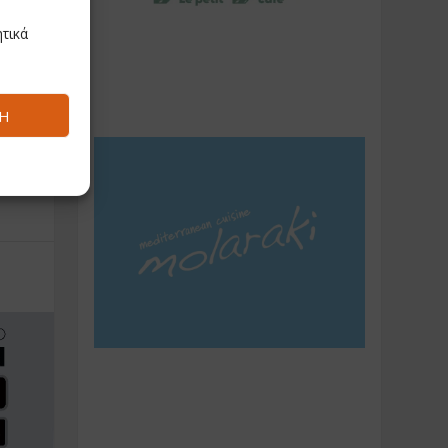
τικά
Ή