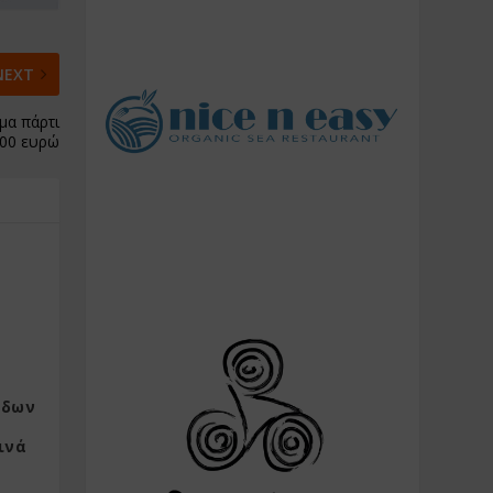
NEXT
μα πάρτι
200 ευρώ
άδων
ινά