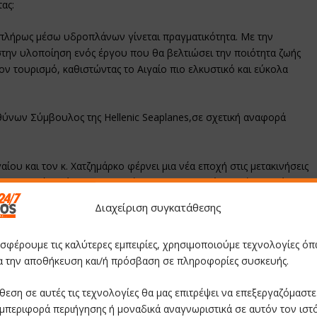
ας:
ι πλήρως μέσω υδροπλάνων γίνεται πραγματικότητα. Με την
στην υλοποίηση ενός έργου που θα βελτιώσει την ποιότητα ζωής
ον τουρισμό, καθιστώντας το Αιγαίο πιο ελκυστικό και εύκολα
θύνων Σύμβουλος της Hellenic Seaplanes,σε σχετική αναφορά
ίου και τον κ. Χατζημάρκο φέρνει μια νέα εποχή στις μετακινήσεις
ργήσουμε ένα δίκτυο υδροπλάνων που θα καλύπτει κάθε νησί,
οσφέρει στους κατοίκους και τους επισκέπτες τη δυνατότητα
Διαχείριση συγκατάθεσης
όραμα με τον κ. Χατζημάρκο θα κάνουν το Αιγαίο καλύτερο από τις
σει τις μετακινήσεις αλλά θα αναβαθμίσει συνολικά την εμπειρία
οσφέρουμε τις καλύτερες εμπειρίες, χρησιμοποιούμε τεχνολογίες όπ
ην τουριστική δυναμική της περιοχής.””
ια την αποθήκευση και/ή πρόσβαση σε πληροφορίες συσκευής.
δειοδότηση και κατασκευή υποδομών υδροπλάνου και έχοντας ήδη
θεση σε αυτές τις τεχνολογίες θα μας επιτρέψει να επεξεργαζόμαστ
δατοδρομίων και υδάτινων πεδίων, δόθηκαν σημαντικές
μπεριφορά περιήγησης ή μοναδικά αναγνωριστικά σε αυτόν τον ιστ
λία να προχωρήσει στα επόμενα βήματα…