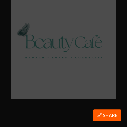
🔗 SHARE