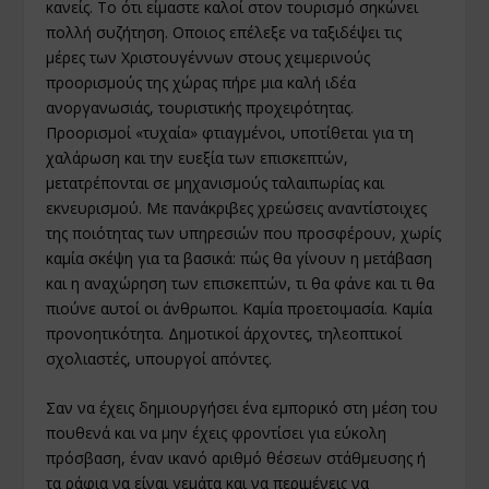
κανείς. Το ότι είμαστε καλοί στον τουρισμό σηκώνει
πολλή συζήτηση. Οποιος επέλεξε να ταξιδέψει τις
μέρες των Χριστουγέννων στους χειμερινούς
προορισμούς της χώρας πήρε μια καλή ιδέα
ανοργανωσιάς, τουριστικής προχειρότητας.
Προορισμοί «τυχαία» φτιαγμένοι, υποτίθεται για τη
χαλάρωση και την ευεξία των επισκεπτών,
μετατρέπονται σε μηχανισμούς ταλαιπωρίας και
εκνευρισμού. Με πανάκριβες χρεώσεις αναντίστοιχες
της ποιότητας των υπηρεσιών που προσφέρουν, χωρίς
καμία σκέψη για τα βασικά: πώς θα γίνουν η μετάβαση
και η αναχώρηση των επισκεπτών, τι θα φάνε και τι θα
πιούνε αυτοί οι άνθρωποι. Καμία προετοιμασία. Καμία
προνοητικότητα. Δημοτικοί άρχοντες, τηλεοπτικοί
σχολιαστές, υπουργοί απόντες.
Σαν να έχεις δημιουργήσει ένα εμπορικό στη μέση του
πουθενά και να μην έχεις φροντίσει για εύκολη
πρόσβαση, έναν ικανό αριθμό θέσεων στάθμευσης ή
τα ράφια να είναι γεμάτα και να περιμένεις να