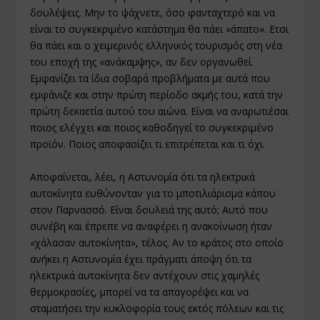
δουλέψεις. Μην το ψάχνετε, όσο φανταχτερό και να
είναι το συγκεκριμένο κατάστημα θα πάει «άπατο». Ετσι
θα πάει και ο χειμερινός ελληνικός τουρισμός στη νέα
του εποχή της «ανάκαμψης», αν δεν οργανωθεί.
Εμφανίζει τα ίδια σοβαρά προβλήματα με αυτά που
εμφάνιζε και στην πρώτη περίοδο ακμής του, κατά την
πρώτη δεκαετία αυτού του αιώνα. Είναι να αναρωτιέσαι
ποιος ελέγχει και ποιος καθοδηγεί το συγκεκριμένο
προϊόν. Ποιος αποφασίζει τι επιτρέπεται και τι όχι.
Αποφαίνεται, λέει, η Αστυνομία ότι τα ηλεκτρικά
αυτοκίνητα ευθύνονταν για το μποτιλιάρισμα κάπου
στον Παρνασσό. Είναι δουλειά της αυτό; Αυτό που
συνέβη και έπρεπε να αναφέρει η ανακοίνωση ήταν
«χάλασαν αυτοκίνητα», τέλος. Αν το κράτος στο οποίο
ανήκει η Αστυνομία έχει πράγματι άποψη ότι τα
ηλεκτρικά αυτοκίνητα δεν αντέχουν στις χαμηλές
θερμοκρασίες, μπορεί να τα απαγορέψει και να
σταματήσει την κυκλοφορία τους εκτός πόλεων και τις