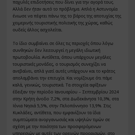
παχυλές επιδοτήσεις που δίνει για την αγορά τους.
Αλλά δεν ήταν αυτό το πρόβλημα. Απλά η Αστυνομία
ένιωσε να πέφτει πάνω της το βάρος της αποτυχίας της
χειμερινής τουριστικής πολιτικής της χώρας, καθώς
ουδείς άλλος ασχολείται.
Το ίδιο συμβαίνει σε όλες τις περιοχές όπου λόγω
συνθηκών δεν λειτουργεί η μεγάλη ιδιωτική
πρωτοβουλία. Αντίθετα, όπου υπάρχουν μεγάλες
τουριστικές μονάδες, ο τουρισμός συνεχίζει να
ανεβαίνει, απλά γιατί αυτές υπάρχουν και το κράτος
απολαμβάνει την επιτυχία. Και νομίζουμε ότι πάμε
καλά, γενικώς, τουριστικά. Τα στοιχεία αφίξεων
έδειξαν την περίοδο Ιανουαρίου – Σεπτεμβρίου 2024
στην Κρήτη άνοδο 7,2%, στα Δωδεκάνησα 10,3%, στα
Ιόνια Νησιά 5,5%, στην Πελοπόννησο 13,9%. Στις
Κυκλάδες, αντίθετα, που εμφανίζουν τα ίδια
συμπτώματα ανοργανωσιάς και υψηλών τιμών σε
σχέση με την ποιότητα των προσφερόμενων
υπηρεσιών με αυτές των ορεινών προορισμών, στο