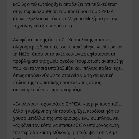
καθώς ο τελευταίος έχει αποδείξει ότι ”ειδικεύεται”
στην παρακολούθηση του προέδρου του ΣΥΡΙΖΑ
(όπως εξάλλου και όλο το Μέγαρο Μαξίμου με τον
τεχνολογικό εξοπλισμό του)…».
Αναφέρει επίσης ότι «ο Στ. Κασσελάκης, κατά τις
ολιγοήμερες διακοπές του, επισκέφθηκε νωρίτερα και
τη Νάξο, όπου οι τοπικές κοινωνίες υφίστανται τα
προβλήματα της χωρίς σχέδιο ”τουριστικής ανάπτυξης”,
που και τα νησιά υποβαθμίζει και ”πήλινα πόδια” έχει,
όπως αποδεικνύουν τα στοιχεία για τη σημαντική
πτώση της τουριστικής προσέλευσης στους
υπερκορεσμένους προορισμούς».
«Εν ολίγοις», σχολιάζει ο ΣΥΡΙΖΑ, «ας μην προσπαθεί
άλλο η κυβέρνηση Μητσοτάκη. Έχει κερδίσει ήδη το
χρυσό μετάλλιο της υποκρισίας», ενώ συμπληρώνει:
«ας κάνει τον κόπο να επισκεφθεί ο υπουργός αυτή
την περίοδο και τη Μύκονο, η οποία ψήφισε ΝΔ με