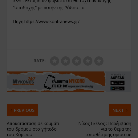
53% . Εκτός κι αν φοβάται ότι θα τύχει ανάλογης
”υποδοχής” με αυτήν της Ρόδου…».
Πηγη:
https://www.kontranews.gr/
RATE:
PREVIOUS
NEXT
Αποκατάσταση σε κομμάτι
Νίκος Γκέλος : Παρέμβαση
του δρόμου στο γήπεδο
για το θέμα της
του Κόρφου
τοποθέτησης ορίου σε