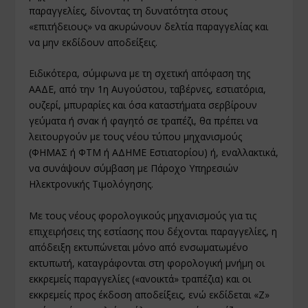
παραγγελίες, δίνοντας τη δυνατότητα στους
«επιτήδειους» να ακυρώνουν δελτία παραγγελίας και
να μην εκδίδουν αποδείξεις.
Ειδικότερα, σύμφωνα με τη σχετική απόφαση της
ΑΑΔΕ, από την 1η Αυγούστου, ταβέρνες, εστιατόρια,
ουζερί, μπυραρίες και όσα καταστήματα σερβίρουν
γεύματα ή σνακ ή φαγητό σε τραπέζι, θα πρέπει να
λειτουργούν με τους νέου τύπου μηχανισμούς
(ΦΗΜΑΣ ή ΦΤΜ ή ΑΔΗΜΕ Εστιατορίου) ή, εναλλακτικά,
να συνάψουν σύμβαση με Πάροχο Υπηρεσιών
Ηλεκτρονικής Τιμολόγησης.
Με τους νέους φορολογικούς μηχανισμούς για τις
επιχειρήσεις της εστίασης που δέχονται παραγγελίες, η
απόδειξη εκτυπώνεται μόνο από ενσωματωμένο
εκτυπωτή, καταγράφονται στη φορολογική μνήμη οι
εκκρεμείς παραγγελίες («ανοικτά» τραπέζια) και οι
εκκρεμείς προς έκδοση αποδείξεις, ενώ εκδίδεται «Z»