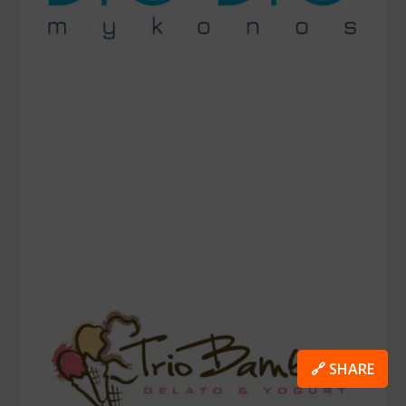
🔗 SHARE