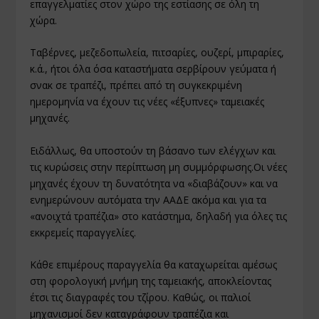
επαγγελματίες στον χώρο της εστίασης σε όλη τη
χώρα.
Ταβέρνες, μεζεδοπωλεία, πιτσαρίες, ουζερί, μπιραρίες,
κ.ά., ήτοι όλα όσα καταστήματα σερβίρουν γεύματα ή
σνακ σε τραπέζι, πρέπει από τη συγκεκριμένη
ημερομηνία να έχουν τις νέες «έξυπνες» ταμειακές
μηχανές.
Ειδάλλως, θα υποστούν τη βάσανο των ελέγχων και
τις κυρώσεις στην περίπτωση μη συμμόρφωσης.Οι νέες
μηχανές έχουν τη δυνατότητα να «διαβάζουν» και να
ενημερώνουν αυτόματα την ΑΑΔΕ ακόμα και για τα
«ανοιχτά τραπέζια» στο κατάστημα, δηλαδή για όλες τις
εκκρεμείς παραγγελίες.
Κάθε επιμέρους παραγγελία θα καταχωρείται αμέσως
στη φορολογική μνήμη της ταμειακής, αποκλείοντας
έτσι τις διαγραφές του τζίρου. Καθώς, οι παλιοί
μηχανισμοί δεν καταγράφουν τραπέζια και