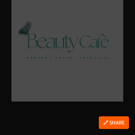
🔗 SHARE