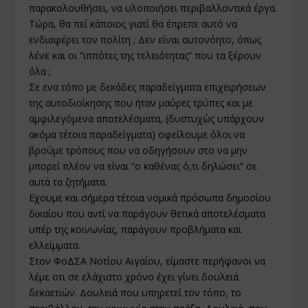
παρακολουθήσει, να υλοποιήσει περιβαλλοντικά έργα.
Τώρα, θα πεί κάποιος γιατί θα έπρεπε αυτό να
ενδιαφέρει τον πολίτη ; Δεν είναι αυτονόητο, όπως
λένε και οι “ιππότες της τελειότητας” που τα ξέρουν
όλα ;
Σε ενα τόπο με δεκάδες παραδείγματα επιχειρήσεων
της αυτοδιοίκησης που ήταν μαύρες τρύπες και με
αμφιλεγόμενα αποτελέσματα, (δυστυχώς υπάρχουν
ακόμα τέτοια παραδείγματα) οφείλουμε όλοι να
βρούμε τρόπους που να οδηγήσουν στο να μην
μπορεί πλέον να είναι “ο καθένας ό,τι δηλώσει” σε
αυτά τα ζητήματα.
Εχουμε και σήμερα τέτοια νομικά πρόσωπα δημοσίου
δικαίου που αντί να παράγουν θετικά αποτελέσματα
υπέρ της κοινωνίας, παράγουν προβλήματα και
ελλείμματα.
Στον ΦοΔΣΑ Νοτίου Αιγαίου, είμαστε περήφανοι να
λέμε οτι σε ελάχιστο χρόνο έχει γίνει δουλειά
δεκαετιών. Δουλειά που υπηρετεί τον τόπο, το