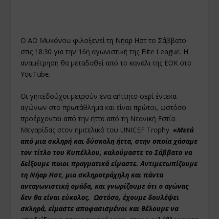
Ο ΑΟ Μυκόνου φιλοξενεί τη Νήαρ Ηστ το Σάββατο
στις 18:30 για την 16
η
αγωνιστική της Elite League. Η
αναμέτρηση θα μεταδοθεί από το κανάλι της ΕΟΚ στο
YouTube.
Οι γηπεδούχοι μετρούν ένα αήττητο σερί έντεκα
αγώνων στο πρωτάθλημα και είναι πρώτοι, ωστόσο
προέρχονται από την ήττα από τη Νεανική Εστία
Μεγαρίδας στον ημιτελικό του UNICEF Trophy.
«
Μετά
από μια σκληρή και δύσκολη ήττα, στην οποία χάσαμε
τον τίτλο του Κυπέλλου, καλούμαστε το Σάββατο να
δείξουμε ποιοι πραγματικά είμαστε. Αντιμετωπίζουμε
τη Νήαρ Ηστ, μια σκληροτράχηλη και πάντα
ανταγωνιστική ομάδα, και γνωρίζουμε ότι ο αγώνας
δεν θα είναι εύκολος. Ωστόσο, έχουμε δουλέψει
σκληρά, είμαστε αποφασισμένοι και θέλουμε να