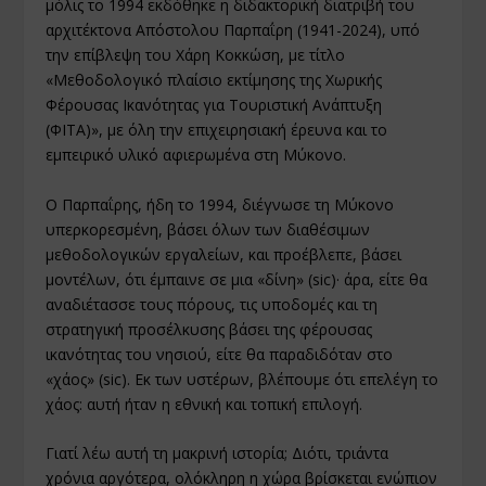
μόλις το 1994 εκδόθηκε η διδακτορική διατριβή του
αρχιτέκτονα Απόστολου Παρπαΐρη (1941-2024), υπό
την επίβλεψη του Χάρη Κοκκώση, με τίτλο
«Μεθοδολογικό πλαίσιο εκτίμησης της Χωρικής
Φέρουσας Ικανότητας για Τουριστική Ανάπτυξη
(ΦΙΤΑ)», με όλη την επιχειρησιακή έρευνα και το
εμπειρικό υλικό αφιερωμένα στη Μύκονο.
Ο Παρπαΐρης, ήδη το 1994, διέγνωσε τη Μύκονο
υπερκορεσμένη, βάσει όλων των διαθέσιμων
μεθοδολογικών εργαλείων, και προέβλεπε, βάσει
μοντέλων, ότι έμπαινε σε μια «δίνη» (sic)· άρα, είτε θα
αναδιέτασσε τους πόρους, τις υποδομές και τη
στρατηγική προσέλκυσης βάσει της φέρουσας
ικανότητας του νησιού, είτε θα παραδιδόταν στο
«χάος» (sic). Eκ των υστέρων, βλέπουμε ότι επελέγη το
χάος: αυτή ήταν η εθνική και τοπική επιλογή.
Γιατί λέω αυτή τη μακρινή ιστορία; Διότι, τριάντα
χρόνια αργότερα, ολόκληρη η χώρα βρίσκεται ενώπιον