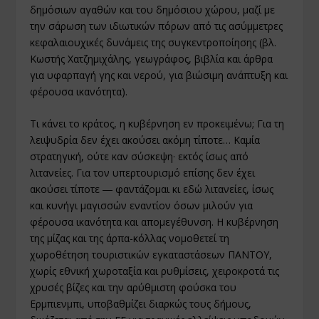
δημόσιων αγαθών και του δημόσιου χώρου, μαζί με
την σάρωση των ιδιωτικών πόρων από τις ασύμμετρες
κεφαλαιουχικές δυνάμεις της συγκεντροποίησης (βλ.
Κωστής Χατζημιχάλης, γεωγράφος, βιβλία και άρθρα
για υφαρπαγή γης και νερού, για βιώσιμη ανάπτυξη και
φέρουσα ικανότητα).
Τι κάνει το κράτος, η κυβέρνηση εν προκειμένω; Για τη
λειψυδρία δεν έχει ακούσει ακόμη τίποτε… Καμία
στρατηγική, ούτε καν σύσκεψη· εκτός ίσως από
λιτανείες. Για τον υπερτουρισμό επίσης δεν έχει
ακούσει τίποτε ― φαντάζομαι κι εδώ λιτανείες, ίσως
και κυνήγι μαγισσών εναντίον όσων μιλούν για
φέρουσα ικανότητα και απομεγέθυνση. Η κυβέρνηση
της μίζας και της άρπα-κόλλας νομοθετεί τη
χωροθέτηση τουριστικών εγκαταστάσεων ΠΑΝΤΟΥ,
χωρίς εθνική χωροταξία και ρυθμίσεις, χειροκροτά τις
χρυσές βίζες και την αρύθμιστη φούσκα του
Ερμπιενμπι, υποβαθμίζει διαρκώς τους δήμους,