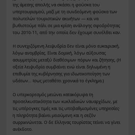
της άμεσης απειλής να σκάσει η φούσκα του
υπερτουρισμού, μαζί με τη συνδεόμενη φούσκα των
πολυτελών τουριστικών ακινήτων ― και να
βυθιστούμε πάλι σε μια κρίση ανάλογης σφοδρότητας
του 2010-11, από την οποία δεν έχουμε συνέλθει καν.
Η συνεχιζόμενη λειψυδρία δεν είναι μόνο ευκαιριακή,
λόγω ανομβρίας. Είναι δομική, λόγω αύξουσας
ασυμμετρίας μεταξύ διαθέσιμων πόρων και ζήτησης. (Η
οξεία λειψυδρία συμβαίνει ενώ είναι δηλωμένη η
επιθυμία της κυβέρνησης για ιδιωτικοποίηση των
υδάτων… Ισως μεταθέτει χρονικά το έγκλημα.)
Ο υπερκορεσμός μειώνει κατακόρυφα τη
προσελκυστικότητα των κυκλαδικών ναυαρχίδων, με
τις υπέρογκες τιμές και τις υποβαθμισμένες υπηρεσίες·
η πληρότητα βαίνει μειούμενη και η σεζόν
συρρικνώνεται. Ο δε Ελληνας τουρίστας τείνει να γίνει
ανέκδοτο.