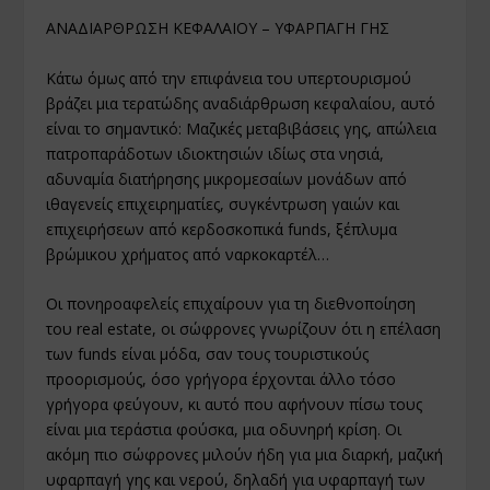
ΑΝΑΔΙΑΡΘΡΩΣΗ ΚΕΦΑΛΑΙΟΥ – ΥΦΑΡΠΑΓΗ ΓΗΣ
Κάτω όμως από την επιφάνεια του υπερτουρισμού
βράζει μια τερατώδης αναδιάρθρωση κεφαλαίου, αυτό
είναι το σημαντικό: Μαζικές μεταβιβάσεις γης, απώλεια
πατροπαράδοτων ιδιοκτησιών ιδίως στα νησιά,
αδυναμία διατήρησης μικρομεσαίων μονάδων από
ιθαγενείς επιχειρηματίες, συγκέντρωση γαιών και
επιχειρήσεων από κερδοσκοπικά funds, ξέπλυμα
βρώμικου χρήματος από ναρκοκαρτέλ…
Οι πονηροαφελείς επιχαίρουν για τη διεθνοποίηση
του real estate, oι σώφρονες γνωρίζουν ότι η επέλαση
των funds είναι μόδα, σαν τους τουριστικούς
προορισμούς, όσο γρήγορα έρχονται άλλο τόσο
γρήγορα φεύγουν, κι αυτό που αφήνουν πίσω τους
είναι μια τεράστια φούσκα, μια οδυνηρή κρίση. Οι
ακόμη πιο σώφρονες μιλούν ήδη για μια διαρκή, μαζική
υφαρπαγή γης και νερού, δηλαδή για υφαρπαγή των