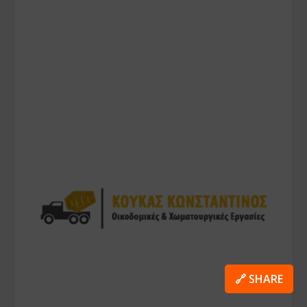
🔗 SHARE