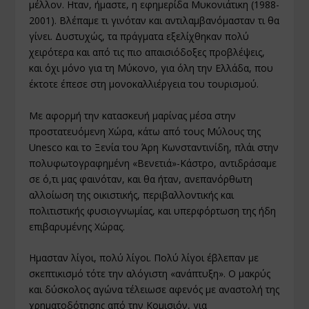
μέλλον. Ηταν, ήμαστε, η εφημερίδα Μυκονιάτικη (1988-
2001). Βλέπαμε τι γινόταν και αντιλαμβανόμασταν τι θα
γίνει. Δυστυχώς, τα πράγματα εξελίχθηκαν πολύ
χειρότερα και από τις πιο απαισιόδοξες προβλέψεις,
και όχι μόνο για τη Μύκονο, για όλη την Ελλάδα, που
έκτοτε έπεσε στη μονοκαλλιέργεια του τουρισμού.
Με αφορμή την κατασκευή μαρίνας μέσα στην
προστατευόμενη Χώρα, κάτω από τους Μύλους της
Unesco και το Ξενία του Άρη Κωνσταντινίδη, πλάι στην
πολυφωτογραφημένη «Βενετιά»-Κάστρο, αντιδράσαμε
σε ό,τι μας φαινόταν, και θα ήταν, ανεπανόρθωτη
αλλοίωση της οικιστικής, περιβαλλοντικής και
πολιτιστικής φυσιογνωμίας, και υπερφόρτωση της ήδη
επιβαρυμένης Χώρας.
Ημασταν λίγοι, πολύ λίγοι. Πολύ λίγοι έβλεπαν με
σκεπτικισμό τότε την αλόγιστη «ανάπτυξη». Ο μακρύς
και δύσκολος αγώνα τέλειωσε αφενός με αναστολή της
χρηματοδότησης από την Κομισιόν, για