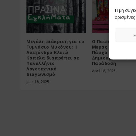
Η μη συγκ
ορισμένες 
Ε
Μεγάλη διάκριση για το
Ο Παιδικός Σταθμ
Γυμνάσιο Μυκόνου: Η
Μεράς γιόρτασε τ
Αλεξάνδρα Κλειώ
Πάσχα με
Καπέλα διαπρέπει σε
Δημιουργικότητα 
Πανελλήνιο
Παράδοση
Λογοτεχνικό
April 18, 2025
Διαγωνισμό
June 18, 2025