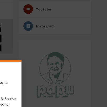
Youtube
Instagram
NEXT
τημα της
ύ σε ΑΕΙ
ως τα
ε δεδομένα
ότοπο.