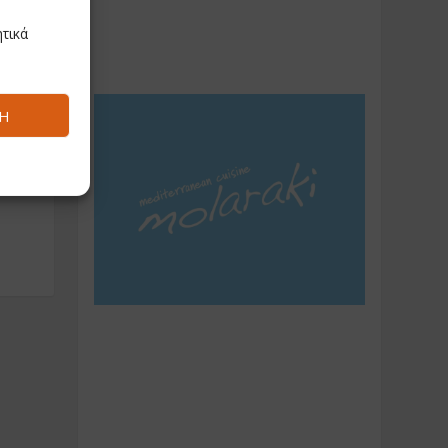
τικά
Ή
η
ων