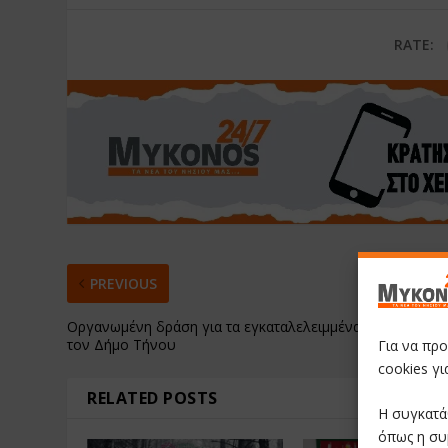
RATE:
PREVIOUS
Οργανωμένη δράση για τα εγκαταλελειμμένα οχήματα απ
τον Δήμο Τήνου
Για να πρ
cookies γ
RELATED POSTS
Η συγκατά
όπως η συ