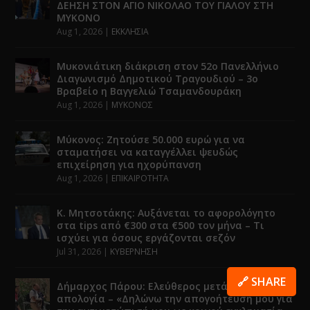
ΔΕΗΣΗ ΣΤΟΝ ΑΓΙΟ ΝΙΚΟΛΑΟ ΤΟΥ ΓΙΑΛΟΥ ΣΤΗ
ΜΥΚΟΝΟ
Aug 1, 2026
|
ΕΚΚΛΗΣΙΑ
Μυκονιάτικη διάκριση στον 52ο Πανελλήνιο
Διαγωνισμό Δημοτικού Τραγουδιού – 3ο
Βραβείο η Βαγγελιώ Τσαμανδουράκη
Aug 1, 2026
|
ΜΥΚΟΝΟΣ
Μύκονος: Ζητούσε 50.000 ευρώ για να
σταματήσει να καταγγέλλει ψευδώς
επιχείρηση για ηχορύπανση
Aug 1, 2026
|
ΕΠΙΚΑΙΡΟΤΗΤΑ
Κ. Μητσοτάκης: Αυξάνεται το αφορολόγητο
στα tips από €300 στα €500 τον μήνα – Τι
ισχύει για όσους εργάζονται σεζόν
Jul 31, 2026
|
ΚΥΒΕΡΝΗΣΗ
🔗 SHARE
Δήμαρχος Πάρου: Ελεύθερος μετά την
απολογία – «Δηλώνω την απογοήτευσή μου για