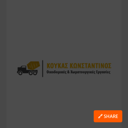
🔗 SHARE