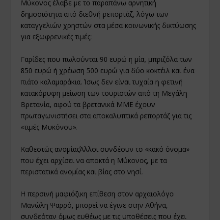
Μύκονος έλαβε με το παραπάνω αρνητική
δημοσιότητα από διεθνή ρεπορτάζ, λόγω των
καταγγελιών χρηστών στα μέσα κοινωνικής δικτύωσης
για εξωφρενικές τιμές:
Γαρίδες που πωλούνται 90 ευρώ η μία, μπριζόλα των
850 ευρώ ή χρέωση 500 ευρώ για δύο κοκτέιλ και ένα
πιάτο καλαμαράκια. Ίσως δεν είναι τυχαία η φετινή
κατακόρυφη μείωση των τουριστών από τη Μεγάλη
Βρετανία, αφού τα βρετανικά ΜΜΕ έχουν
πρωταγωνιστήσει στα αποκαλυπτικά ρεπορτάζ για τις
«τιμές Μυκόνου».
Καθεστώς ανομίαςΆλλοι συνδέουν το «κακό όνομα»
που έχει αρχίσει να αποκτά η Μύκονος, με τα
περιστατικά ανομίας και βίας στο νησί.
Η περσινή μαφιόζικη επίθεση στον αρχαιολόγο
Μανώλη Ψαρρό, μπορεί να έγινε στην Αθήνα,
συνδεόταν όμως ευθέως με τις υποθέσεις που έχει