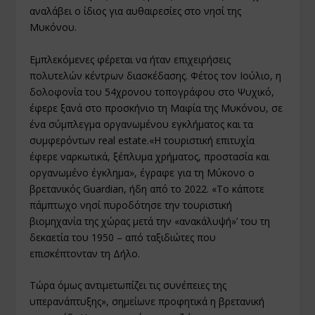
αναλάβει ο ίδιος για αυθαιρεσίες στο νησί της
Μυκόνου.
Εμπλεκόμενες φέρεται να ήταν επιχειρήσεις
πολυτελών κέντρων διασκέδασης. Φέτος τον Ιούλιο, η
δολοφονία του 54χρονου τοπογράφου στο Ψυχικό,
έφερε ξανά στο προσκήνιο τη Μαφία της Μυκόνου, σε
ένα σύμπλεγμα οργανωμένου εγκλήματος και τα
συμφερόντων real estate.«Η τουριστική επιτυχία
έφερε ναρκωτικά, ξέπλυμα χρήματος, προστασία και
οργανωμένο έγκλημα», έγραφε για τη Μύκονο ο
βρετανικός Guardian, ήδη από το 2022. «Το κάποτε
πάμπτωχο νησί πυροδότησε την τουριστική
βιομηχανία της χώρας μετά την «ανακάλυψή»’ του τη
δεκαετία του 1950 – από ταξιδιώτες που
επισκέπτονταν τη Δήλο.
Τώρα όμως αντιμετωπίζει τις συνέπειες της
υπερανάπτυξης», σημείωνε προφητικά η βρετανική