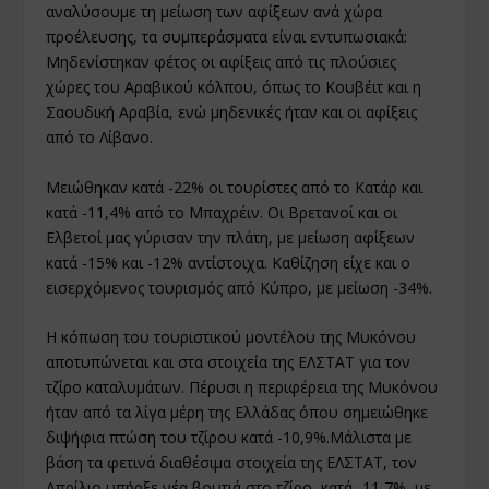
αναλύσουμε τη μείωση των αφίξεων ανά χώρα
προέλευσης, τα συμπεράσματα είναι εντυπωσιακά:
Μηδενίστηκαν φέτος οι αφίξεις από τις πλούσιες
χώρες του Αραβικού κόλπου, όπως το Κουβέιτ και η
Σαουδική Αραβία, ενώ μηδενικές ήταν και οι αφίξεις
από το Λίβανο.
Μειώθηκαν κατά -22% οι τουρίστες από το Κατάρ και
κατά -11,4% από το Μπαχρέιν. Οι Βρετανοί και οι
Ελβετοί μας γύρισαν την πλάτη, με μείωση αφίξεων
κατά -15% και -12% αντίστοιχα. Καθίζηση είχε και ο
εισερχόμενος τουρισμός από Κύπρο, με μείωση -34%.
Η κόπωση του τουριστικού μοντέλου της Μυκόνου
αποτυπώνεται και στα στοιχεία της ΕΛΣΤΑΤ για τον
τζίρο καταλυμάτων. Πέρυσι η περιφέρεια της Μυκόνου
ήταν από τα λίγα μέρη της Ελλάδας όπου σημειώθηκε
διψήφια πτώση του τζίρου κατά -10,9%.Μάλιστα με
βάση τα φετινά διαθέσιμα στοιχεία της ΕΛΣΤΑΤ, τον
Απρίλιο υπήρξε νέα βουτιά στο τζίρο, κατά -11,7%, με