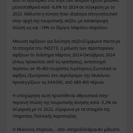
από το εξωτερικό στο νησί των ανέμων έχουν μειωθεί
μεσοσταθμικά κατά -6,6% το 2024 σε σύγκριση με το
2023. Μάλιστα η κίνηση ήταν ιδιαίτερα απογοητευτική
στην αρχή της τουριστικής σεζόν, με κατακόρυφη
πτώση ως και -18% το δίμηνο Μαρτίου-Απριλίου.
Μείωση αφίξεων για δεύτερη σεζόνΣύμφωνα πάντα με
τα στοιχεία του ΙΝΣΕΤΕ, η μείωση των αεροπορικών
αφίξεων το διάστημα Μάρτιος 2024-Οκτώβριος 2024
(όπως προκύπτει από τις κρατήσεις), αντιστοιχεί
περίπου σε 45.400 τουρίστες λιγότερους.Συνολικά οι
αφίξεις εξωτερικού στο αεροδρόμιο της Μυκόνου
προσεγγίζουν τις 644.000, από 689.400 πέρυσι.
Η υποχώρηση αυτή προστίθεται αθροιστικά στην
περσινή πτώση της τουριστικής κίνησης κατά -5,2% σε
σύγκριση με το 2022, σύμφωνα με τα στοιχεία της
Υπηρεσίας Πολιτικής Αεροπορίας.
Η Μύκονος στερεύει… από «πετροδολάρια»Αν μάλιστα