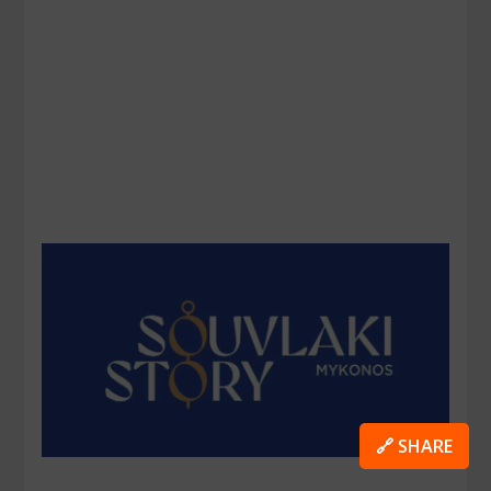
🔗 SHARE