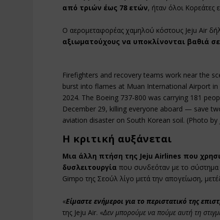
από τριών έως 78 ετών
, ήταν όλοι Κορεάτες
Ο αερομεταφορέας χαμηλού κόστους Jeju Air δήλ
αξιωματούχους να υποκλίνονται βαθιά σε
Firefighters and recovery teams work near the sc
burst into flames at Muan International Airport
2024. The Boeing 737-800 was carrying 181 peopl
December 29, killing everyone aboard — save two 
aviation disaster on South Korean soil. (Photo b
Η κριτική αυξάνεται
Μια άλλη πτήση της Jeju Airlines που χρ
δυσλειτουργία
που συνδεόταν με το σύστημα 
Gimpo της Σεούλ λίγο μετά την απογείωση, μετ
«
Είμαστε ενήμεροι για το περιστατικό της επιστ
της Jeju Air. «
Δεν μπορούμε να πούμε αυτή τη στιγμή