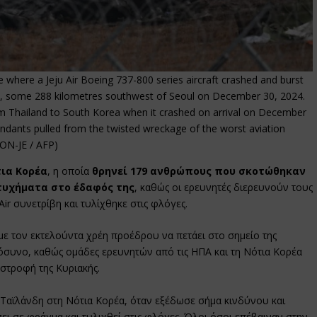
 where a Jeju Air Boeing 737-800 series aircraft crashed and burst
an, some 288 kilometres southwest of Seoul on December 30, 2024.
m Thailand to South Korea when it crashed on arrival on December
endants pulled from the twisted wreckage of the worst aviation
EON-JE / AFP)
ια Κορέα
, η οποία
θρηνεί 179 ανθρώπους που σκοτώθηκαν
τυχήματα στο έδαφός της
, καθώς οι ερευνητές διερευνούν τους
ir συνετρίβη και τυλίχθηκε στις φλόγες.
 με τον εκτελούντα χρέη προέδρου να πετάει στο σημείο της
όσυνο, καθώς ομάδες ερευνητών από τις ΗΠΑ και τη Νότια Κορέα
στροφή της Κυριακής.
 Ταϊλάνδη στη Νότια Κορέα, όταν εξέδωσε σήμα κινδύνου και
ι σε φράγμα και τυλιχθεί στις φλόγες. Όλοι όσοι επέβαιναν στην