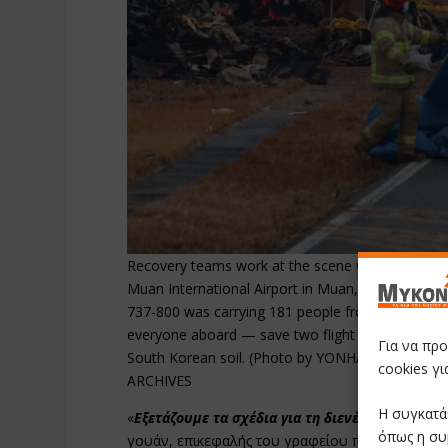
Recovery teams work at the scene where a Jeju Ai
Muan International Airport in Muan, some 288 k
737-800 was carrying 181 people from Thailand to
everyone aboard — save two flight attendants pul
Για να πρ
South Korean soil. (Photo by YONHAP / AFP) /
cookies γ
ARCHIVES
Η συγκατά
«
Εξετάζουμε τα σχέδια για τη διενέργεια ειδικ
όπως η συ
γουάν, επικεφαλής του γραφείου πολιτικής αερ