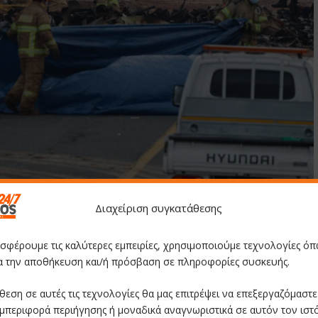
r Boeing 737-800 series aircraft crashed and burst into flames at
ilometres southwest of Seoul on December 30, 2024. The Boeing
Διαχείριση συγκατάθεσης
 South Korea when it crashed on arrival on December 29, killing
led from the twisted wreckage of the worst aviation disaster on
οσφέρουμε τις καλύτερες εμπειρίες, χρησιμοποιούμε τεχνολογίες όπ
 – South Korea OUT / RESTRICTED TO SUBSCRIPTION USE – NO
ια την αποθήκευση και/ή πρόσβαση σε πληροφορίες συσκευής.
θεση σε αυτές τις τεχνολογίες θα μας επιτρέψει να επεξεργαζόμαστ
ής επιθεώρησης στα αεροσκάφη B737-800
», δήλωσε ο Τζου Τζονγκ-
μπεριφορά περιήγησης ή μοναδικά αναγνωριστικά σε αυτόν τον ιστ
οπορίας στο υπουργείο Μεταφορών της Νότιας Κορέας.