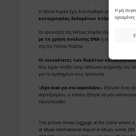
Η μη συγκ
Η Νότια Κορέα έχει ένα σταθερό ρεκόρ αεροπορ
ορισμένες 
καταγραφέας δεδομένων πτήσης και ο κατ
Οι ερευνητές της Νότιας Κορέας δήλωσαν τη Δευ
Ε
με τη χρήση ανάλυσης DNA
ή συλλογής δακτ
γης της Νότιας Κορέας.
Οι οικογένειες των θυμάτων κατασκήνωσ
που είχαν στηθεί στην αίθουσα αναμονής του α
για τα αγαπημένα τους πρόσωπα.
«
Είχα έναν γιο στο αεροπλάνο
», δήλωσε ένας η
αεροδρομίου, ο οποίος ζήτησε να μην κατονομασ
ταυτοποιηθεί.
This picture shows luggage at the scene where a J
at Muan International Airport in Muan, some 28