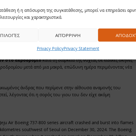
ατάθεση ή η απόσυρση της συγκατάθεσης, μπορεί να επηρεάσει αρνη
ικής ασφάλειας και
τα δύο μαύρα κουτιά της πτήσης 2216 – ο
λειτουργίες και χαρακτηριστικά.
αγραφέας φωνής στο πιλοτήριο – έχουν βρεθεί
.
τέρα ότι
141 από τα 179 θύματα έχουν πλέον ταυτοποιηθεί
ΠΙΛΟΓΈΣ
ΑΠΌΡΡΙΨΗ
ΑΠΟΔΟΧ
υλικών αποτυπωμάτων, σύμφωνα με ανακοίνωση του υπουργείου
Privacy Policy
Privacy Statement
αν στο αεροδρόμιο
κατά τη διάρκεια της νύχτας σε ειδικές σκηνές
εροδρομίου μετά από μια μακρά, επώδυνη ημέρα περιμένοντας νέα
λικιωμένος άνδρας που περίμενε στην αίθουσα αναμονής του
τεί, λέγοντας ότι η σορός του γιου του δεν είχε ακόμη
eju Air Boeing 737-800 series aircraft crashed and burst into flames
8 kilometres southwest of Seoul on December 30, 2024. The Boeing