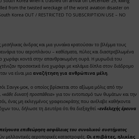
 South Korea when it crashed on arrival on December 29, killing
led from the twisted wreckage of the worst aviation disaster on
 – South Korea OUT / RESTRICTED TO SUBSCRIPTION USE – NO
ς μεσήλικας άνδρας και μια γυναίκα κρατούσαν το βλέμμα τους
εινάρια του αεροπλάνου – καθίσματα, πύλες και διαστρεβλωμένα
το χωράφι κοντά στην απανθρακωμένη ουρά. Η μυρωδιά του
 χτένιζαν προσεκτικά ένα χωράφι με καλάμια δίπλα στον διάδρομο
αν να είναι μια
αναζήτηση για ανθρώπινα μέλη
.
όι Σανγκ-μοκ, ο οποίος βρίσκεται στο αξίωμα μόλις από την
 «
κάθε δυνατή προσπάθεια
» για τον εντοπισμό των θυμάτων και την
όι, ένας μη εκλεγμένος γραφειοκράτης που ανέλαβε καθήκοντα
ων του, δήλωσε τη Δευτέρα ότι θα διεξαχθεί «
ενδελεχής έρευνα
πείγουσα επιθεώρηση ασφάλειας του συνολικού συστήματος
ύν μελλοντικές αεροπορικές καταστροφές.
Οι επιβάτες, ηλικίας