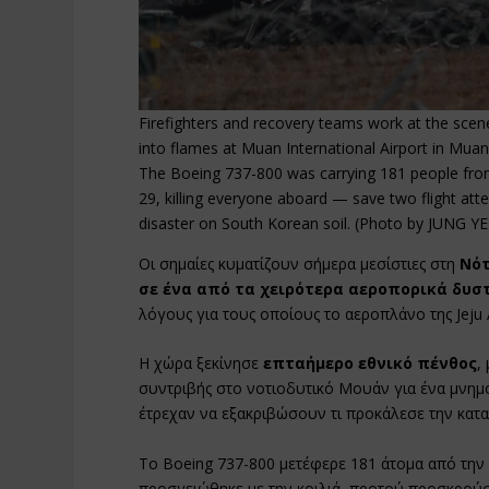
Firefighters and recovery teams work at the scene
into flames at Muan International Airport in Mu
The Boeing 737-800 was carrying 181 people fro
29, killing everyone aboard — save two flight att
disaster on South Korean soil. (Photo by JUNG Y
Οι σημαίες κυματίζουν σήμερα μεσίστιες στη
Νότ
σε ένα από τα χειρότερα αεροπορικά δυσ
λόγους για τους οποίους το αεροπλάνο της Jeju A
Η χώρα ξεκίνησε
επταήμερο εθνικό πένθος
,
συντριβής στο νοτιοδυτικό Μουάν για ένα μνημ
έτρεχαν να εξακριβώσουν τι προκάλεσε την κατα
Το Boeing 737-800 μετέφερε 181 άτομα από την
προσγειώθηκε με την κοιλιά, προτού προσκρούσε