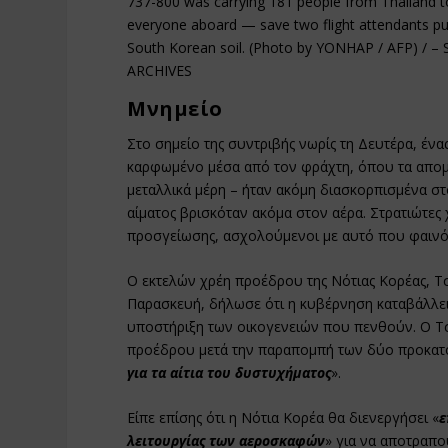
737-800 was carrying 181 people from Thailand to
everyone aboard — save two flight attendants pul
South Korean soil. (Photo by YONHAP / AFP) /
ARCHIVES
Μνημείο
Στο σημείο της συντριβής νωρίς τη Δευτέρα, ένα
καρφωμένο μέσα από τον φράχτη, όπου τα απομ
μεταλλικά μέρη – ήταν ακόμη διασκορπισμένα σ
αίματος βρισκόταν ακόμα στον αέρα. Στρατιώτες
προσγείωσης, ασχολούμενοι με αυτό που φαινότ
Ο εκτελών χρέη προέδρου της Νότιας Κορέας, Τσ
Παρασκευή, δήλωσε ότι η κυβέρνηση καταβάλλει
υποστήριξη των οικογενειών που πενθούν. Ο Τσ
προέδρου μετά την παραπομπή των δύο προκατόχ
για τα αίτια του δυστυχήματος
».
Είπε επίσης ότι η Νότια Κορέα θα διενεργήσει «
ε
λειτουργίας των αεροσκαφών
» για να αποτραπο