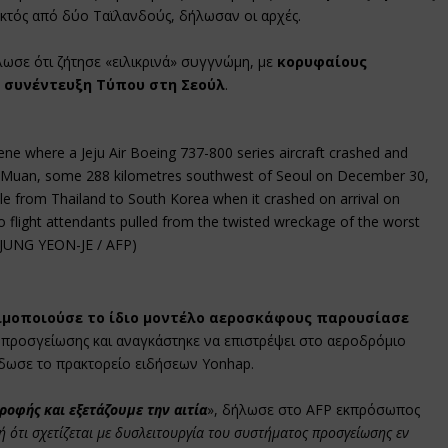
 εκτός από δύο Ταϊλανδούς, δήλωσαν οι αρχές.
ωσε ότι ζήτησε «ειλικρινά» συγγνώμη, με
κορυφαίους
 συνέντευξη Τύπου στη Σεούλ
.
ene where a Jeju Air Boeing 737-800 series aircraft crashed and
 in Muan, some 288 kilometres southwest of Seoul on December 30,
e from Thailand to South Korea when it crashed on arrival on
flight attendants pulled from the twisted wreckage of the worst
y JUNG YEON-JE / AFP)
ησιμοποιούσε το ίδιο μοντέλο αεροσκάφους παρουσίασε
προσγείωσης και αναγκάστηκε να επιστρέψει στο αεροδρόμιο
έδωσε το πρακτορείο ειδήσεων Yonhap.
ροφής και εξετάζουμε την αιτία
», δήλωσε στο AFP εκπρόσωπος
 ότι σχετίζεται με δυσλειτουργία του συστήματος προσγείωσης εν