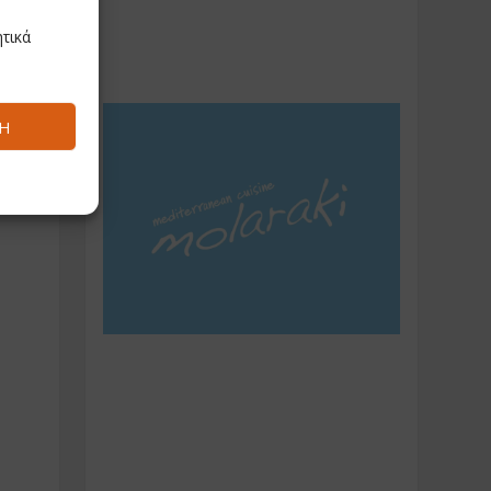
τικά
Ή