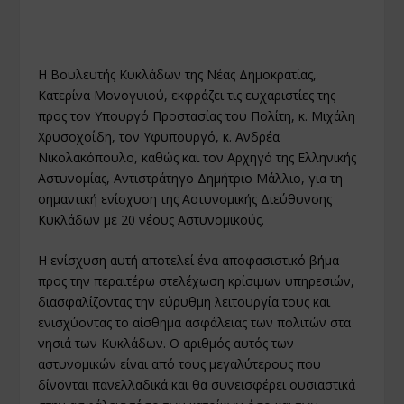
Η Βουλευτής Κυκλάδων της Νέας Δημοκρατίας,
Κατερίνα Μονογυιού, εκφράζει τις ευχαριστίες της
προς τον Υπουργό Προστασίας του Πολίτη, κ. Μιχάλη
Χρυσοχοΐδη, τον Υφυπουργό, κ. Ανδρέα
Νικολακόπουλο, καθώς και τον Αρχηγό της Ελληνικής
Αστυνομίας, Αντιστράτηγο Δημήτριο Μάλλιο, για τη
σημαντική ενίσχυση της Αστυνομικής Διεύθυνσης
Κυκλάδων με 20 νέους Αστυνομικούς.
Η ενίσχυση αυτή αποτελεί ένα αποφασιστικό βήμα
προς την περαιτέρω στελέχωση κρίσιμων υπηρεσιών,
διασφαλίζοντας την εύρυθμη λειτουργία τους και
ενισχύοντας το αίσθημα ασφάλειας των πολιτών στα
νησιά των Κυκλάδων. Ο αριθμός αυτός των
αστυνομικών είναι από τους μεγαλύτερους που
δίνονται πανελλαδικά και θα συνεισφέρει ουσιαστικά