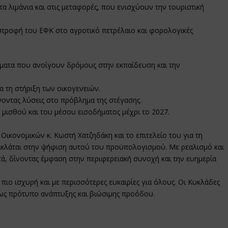
τα λιμάνια και στις μεταφορές, που ενισχύουν την τουριστική
.
ιστροφή του ΕΦΚ στο αγροτικό πετρέλαιο και φορολογικές
ματα που ανοίγουν δρόμους στην εκπαίδευση και την
α τη στήριξη των οικογενειών.
νοντας λύσεις στο πρόβλημα της στέγασης.
μισθού και του μέσου εισοδήματος μέχρι το 2027.
κονομικών κ. Κωστή Χατζηδάκη και το επιτελείο του για τη
ακλάται στην ψήφιση αυτού του προϋπολογισμού. Με ρεαλισμό και
ά, δίνοντας έμφαση στην περιφερειακή συνοχή και την ευημερία
 πιο ισχυρή και με περισσότερες ευκαιρίες για όλους. Οι Κυκλάδες
 ως πρότυπο ανάπτυξης και βιώσιμης προόδου.