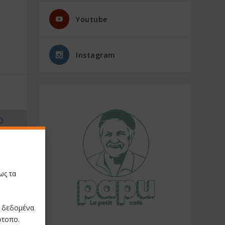
Youtube
Instagram
ως τα
ε δεδομένα
NEXT
ότοπο.