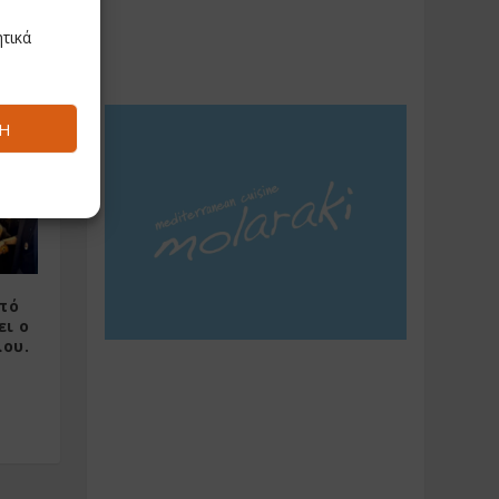
ματς για
τικά
ίτε LIVE)
Ή
πό
ει ο
ου.