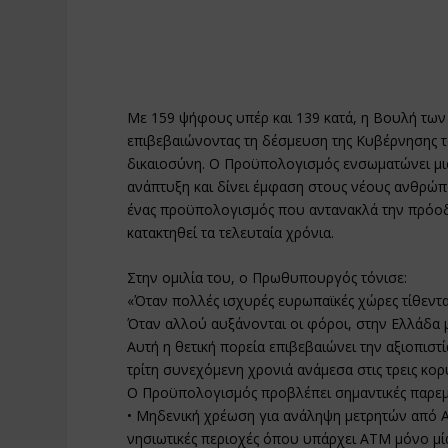
Με 159 ψήφους υπέρ και 139 κατά, η Βουλή των
επιβεβαιώνοντας τη δέσμευση της Κυβέρνησης τ
δικαιοσύνη. Ο Προϋπολογισμός ενσωματώνει μι
ανάπτυξη και δίνει έμφαση στους νέους ανθρώπου
ένας προϋπολογισμός που αντανακλά την πρόοδο 
κατακτηθεί τα τελευταία χρόνια.
Στην ομιλία του, ο Πρωθυπουργός τόνισε:
«Όταν πολλές ισχυρές ευρωπαϊκές χώρες τίθενται
Όταν αλλού αυξάνονται οι φόροι, στην Ελλάδα μ
Αυτή η θετική πορεία επιβεβαιώνει την αξιοπιστ
τρίτη συνεχόμενη χρονιά ανάμεσα στις τρεις κο
Ο Προϋπολογισμός προβλέπει σημαντικές παρεμβά
• Μηδενική χρέωση για ανάληψη μετρητών από Α
νησιωτικές περιοχές όπου υπάρχει ΑΤΜ μόνο μία