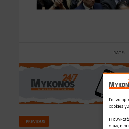
RATE:
Για να πρ
cookies γ
Η συγκατά
PREVIOUS
όπως η συ