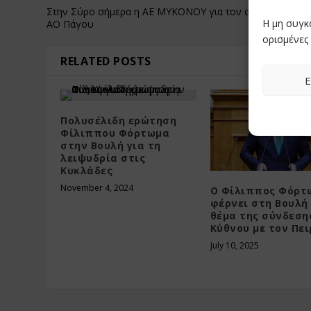
Στην Σύρο σήμερα η ΑΕ ΜΥΚΟΝΟΥ για τον αγώνα με τον
Η μη συγκ
ΑΟ Πάγου
ορισμένες 
RELATED POSTS
Ε
Πολυσέλιδη ερώτηση
Φίλιππου Φόρτωμα
στην Βουλή για τη
λειψυδρία στις
Κυκλάδες
November 4, 2024
Ο Φίλιππος Φόρτ
φέρνει στη Βουλή
θέμα της σύνδεση
Κύθνου με τον Πε
July 10, 2025