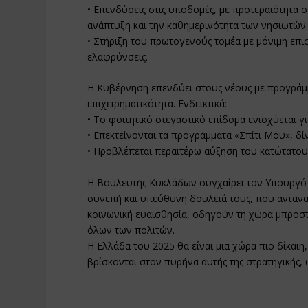
• Επενδύσεις στις υποδομές, με προτεραιότητα σ
ανάπτυξη και την καθημερινότητα των νησιωτών
• Στήριξη του πρωτογενούς τομέα με μόνιμη επ
ελαφρύνσεις.
Η Κυβέρνηση επενδύει στους νέους με προγράμ
επιχειρηματικότητα. Ενδεικτικά:
• Το φοιτητικό στεγαστικό επίδομα ενισχύεται γι
• Επεκτείνονται τα προγράμματα «Σπίτι Μου», δί
• Προβλέπεται περαιτέρω αύξηση του κατώτατου 
Η Βουλευτής Κυκλάδων συγχαίρει τον Υπουργό Οι
συνεπή και υπεύθυνη δουλειά τους, που ανταν
κοινωνική ευαισθησία, οδηγούν τη χώρα μπροστ
όλων των πολιτών.
Η Ελλάδα του 2025 θα είναι μια χώρα πιο δίκαιη,
βρίσκονται στον πυρήνα αυτής της στρατηγικής,