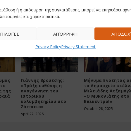
Πανερυθραϊκός-ΑΟ Μυκόνου: Αύριο το μεσημέρι το 
ατάθεση ή η απόσυρση της συγκατάθεσης, μπορεί να επηρεάσει αρνη
την 14η αγωνιστική (Δε
λειτουργίες και χαρακτηριστικά.
ΠΙΛΟΓΈΣ
ΑΠΌΡΡΙΨΗ
ΑΠΟΔΟΧ
Privacy Policy
Privacy Statement
ωμας
Γιάννης Βρούτσης:
Μήνυμα Ενότητας α
 το
«Πράξη ευθύνης η
το Δημαρχείο στέλν
ς της
αναγέννηση του
Μιλτιάδης Ατζαμόγλ
ιραιά
ιστορικού
«Ο Μυκονιάτης στο
κολυμβητηρίου στο
Επίκεντρο!»
Ζάππειο»
October 28, 2025
April 27, 2026