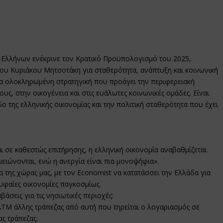
 Ελλήνων ενέκρινε τον Κρατικό Προϋπολογισμό του 2025,
ου Κυριάκου Μητσοτάκη για σταθερότητα, ανάπτυξη και κοινωνική
α ολοκληρωμένη στρατηγική που προάγει την περιφερειακή
ς, στην οικογένεια και στις ευάλωτες κοινωνικές ομάδες. Είναι
της ελληνικής οικονομίας και την πολιτική σταθερότητα που έχει
 σε καθεστώς επιτήρησης, η ελληνική οικονομία αναβαθμίζεται.
ειώνονται, ενώ η ανεργία είναι πια μονοψήφια».
ία της χώρας μας, με τον Economist να κατατάσσει την Ελλάδα για
ρυφαίες οικονομίες παγκοσμίως.
σεις για τις νησιωτικές περιοχές:
ΤM άλλης τράπεζας από αυτή που τηρείται ο λογαριασμός σε
ς τράπεζας.