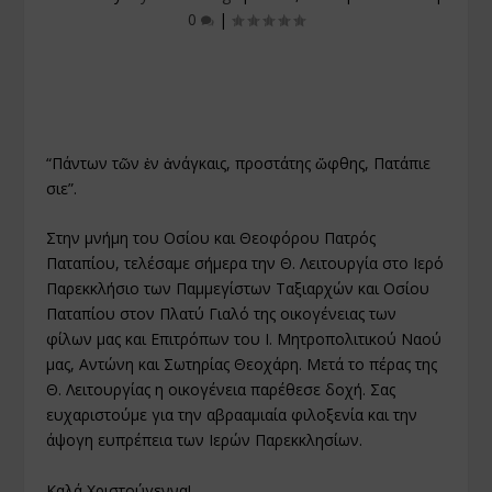
0
|
“Πάντων τῶν ἐν ἀνάγκαις, προστάτης ὤφθης, Πατάπιε
Ὅσιε”.
Στην μνήμη του Οσίου και Θεοφόρου Πατρός
Παταπίου, τελέσαμε σήμερα την Θ. Λειτουργία στο Ιερό
Παρεκκλήσιο των Παμμεγίστων Ταξιαρχών και Οσίου
Παταπίου στον Πλατύ Γιαλό της οικογένειας των
φίλων μας και Επιτρόπων του Ι. Μητροπολιτικού Ναού
μας, Αντώνη και Σωτηρίας Θεοχάρη. Μετά το πέρας της
Θ. Λειτουργίας η οικογένεια παρέθεσε δοχή. Σας
ευχαριστούμε για την αβρααμιαία φιλοξενία και την
άψογη ευπρέπεια των Ιερών Παρεκκλησίων.
Καλά Χριστούγεννα!