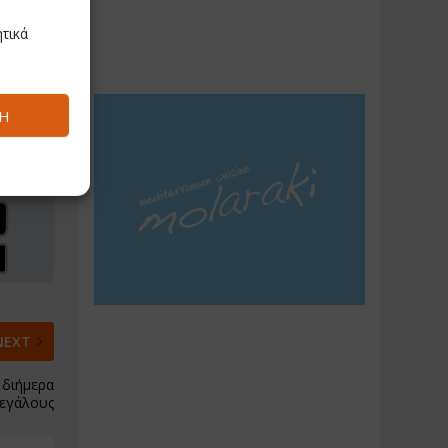
τικά
Ή
NEXT
 διήμερα
μεγάλους