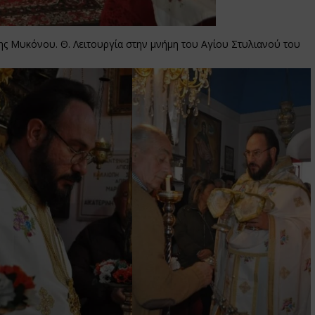
ης Μυκόνου. Θ. Λειτουργία στην μνήμη του Αγίου Στυλιανού του