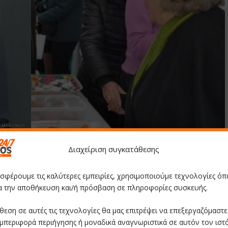
Διαχείριση συγκατάθεσης
οσφέρουμε τις καλύτερες εμπειρίες, χρησιμοποιούμε τεχνολογίες όπ
ια την αποθήκευση και/ή πρόσβαση σε πληροφορίες συσκευής.
θεση σε αυτές τις τεχνολογίες θα μας επιτρέψει να επεξεργαζόμαστ
μπεριφορά περιήγησης ή μοναδικά αναγνωριστικά σε αυτόν τον ιστ