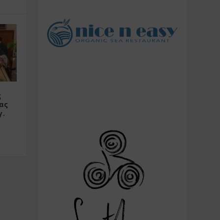
ς
ας
γ.