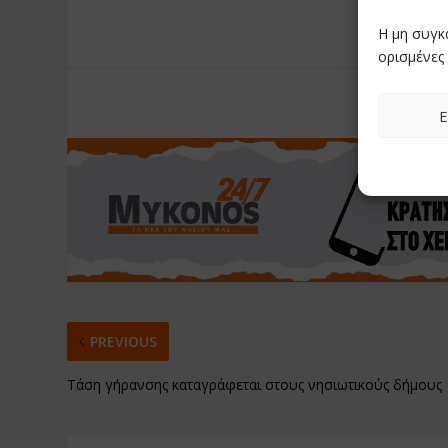
Η μη συγκ
ορισμένες 
RATE:
Ε
PREVIOUS
Τάση γήρανσης καταγράφεται στους νησιωτικούς δήμους