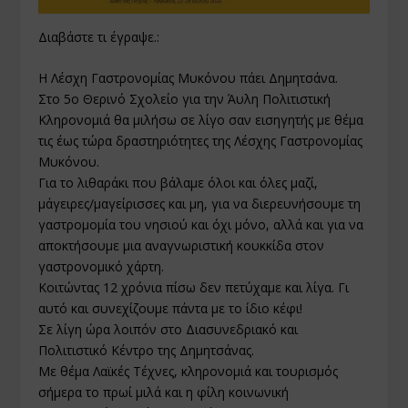
Διαβάστε τι έγραψε.:
Η Λέσχη Γαστρονομίας Μυκόνου πάει Δημητσάνα.
Στο 5ο Θερινό Σχολείο για την Άυλη Πολιτιστική
Κληρονομιά θα μιλήσω σε λίγο σαν εισηγητής με θέμα
τις έως τώρα δραστηριότητες της Λέσχης Γαστρονομίας
Μυκόνου.
Για το λιθαράκι που βάλαμε όλοι και όλες μαζί,
μάγειρες/μαγείρισσες και μη, για να διερευνήσουμε τη
γαστρομομία του νησιού και όχι μόνο, αλλά και για να
αποκτήσουμε μια αναγνωριστική κουκκίδα στον
γαστρονομικό χάρτη.
Κοιτώντας 12 χρόνια πίσω δεν πετύχαμε και λίγα. Γι
αυτό και συνεχίζουμε πάντα με το ίδιο κέφι!
Σε λίγη ώρα λοιπόν στο Διασυνεδριακό και
Πολιτιστικό Κέντρο της Δημητσάνας.
Με θέμα Λαϊκές Τέχνες, κληρονομιά και τουρισμός
σήμερα το πρωί μιλά και η φίλη κοινωνική