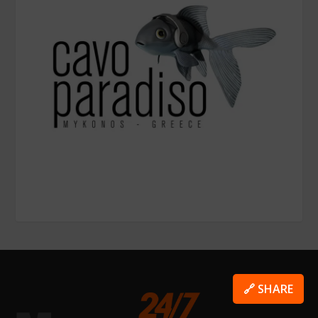
🔗 SHARE