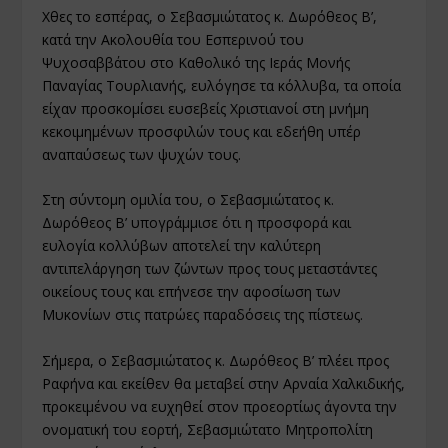
Χθες το εσπέρας, ο Σεβασμιώτατος κ. Δωρόθεος Β’,
κατά την Ακολουθία του Εσπερινού του
Ψυχοσαββάτου στο Καθολικό της Ιεράς Μονής
Παναγίας Τουρλιανής, ευλόγησε τα κόλλυβα, τα οποία
είχαν προσκομίσει ευσεβείς Χριστιανοί στη μνήμη
κεκοιμημένων προσφιλών τους και εδεήθη υπέρ
αναπαύσεως των ψυχών τους.
Στη σύντομη ομιλία του, ο Σεβασμιώτατος κ.
Δωρόθεος Β’ υπογράμμισε ότι η προσφορά και
ευλογία κολλύβων αποτελεί την καλύτερη
αντιπελάργηση των ζώντων προς τους μεταστάντες
οικείους τους και επήνεσε την αφοσίωση των
Μυκονίων στις πατρώες παραδόσεις της πίστεως.
Σήμερα, ο Σεβασμιώτατος κ. Δωρόθεος Β’ πλέει προς
Ραφήνα και εκείθεν θα μεταβεί στην Αρναία Χαλκιδικής,
προκειμένου να ευχηθεί στον προεορτίως άγοντα την
ονοματική του εορτή, Σεβασμιώτατο Μητροπολίτη