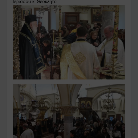
Ιερισσού κ. Θεόκλητο.