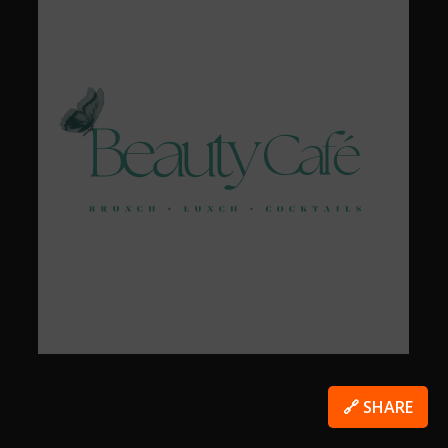
🔗 SHARE