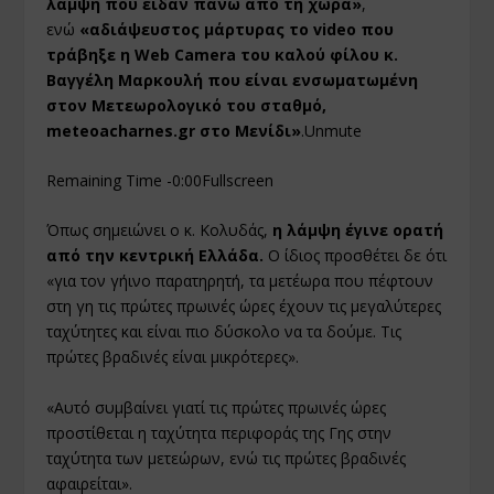
λάμψη που είδαν πάνω από τη χώρα»
,
ενώ
«αδιάψευστος μάρτυρας το video που
τράβηξε η Web Camera του καλού φίλου κ.
Βαγγέλη Μαρκουλή που είναι ενσωματωμένη
στον Μετεωρολογικό του σταθμό,
meteoacharnes.gr στο Μενίδι»
.Unmute
Remaining Time -0:00Fullscreen
Όπως σημειώνει ο κ. Κολυδάς,
η λάμψη έγινε ορατή
από την κεντρική Ελλάδα.
Ο ίδιος προσθέτει δε ότι
«για τον γήινο παρατηρητή, τα μετέωρα που πέφτουν
στη γη τις πρώτες πρωινές ώρες έχουν τις μεγαλύτερες
ταχύτητες και είναι πιο δύσκολο να τα δούμε. Τις
πρώτες βραδινές είναι μικρότερες».
«Αυτό συμβαίνει γιατί τις πρώτες πρωινές ώρες
προστίθεται η ταχύτητα περιφοράς της Γης στην
ταχύτητα των μετεώρων, ενώ τις πρώτες βραδινές
αφαιρείται».