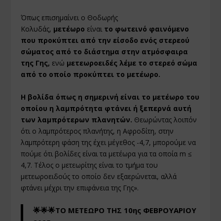
Όπως επισημαίνει ο Θοδωρής
Κολυδάς,
μετέωρο
είναι
το φωτεινό φαινόμενο
που προκύπτει από την είσοδο ενός στερεού
σώματος από το διάστημα στην ατμόσφαιρα
της Γης,
ενώ
μετεωροειδές λέμε το στερεό σώμα
από το οποίο προκύπτει το μετέωρο.
Η βολίδα όπως η σημερινή είναι το μετέωρο του
οποίου η λαμπρότητα φτάνει ή ξεπερνά αυτή
των λαμπρότερων πλανητών.
Θεωρώντας λοιπόν
ότι ο λαμπρότερος πλανήτης, η Αφροδίτη, στην
λαμπρότερη φάση της έχει μέγεθος -4,7, μπορούμε να
πούμε ότι βολίδες είναι τα μετέωρα για τα οποία m ≤
4,7. Τέλος ο μετεωρίτης είναι το τμήμα του
μετεωροειδούς το οποίο δεν εξαερώνεται, αλλά
φτάνει μέχρι την επιφάνεια της Γης».
🌟🌟🌟ΤΟ ΜΕΤΕΩΡΟ ΤΗΣ 10ης ΦΕΒΡΟΥΑΡΙΟΥ