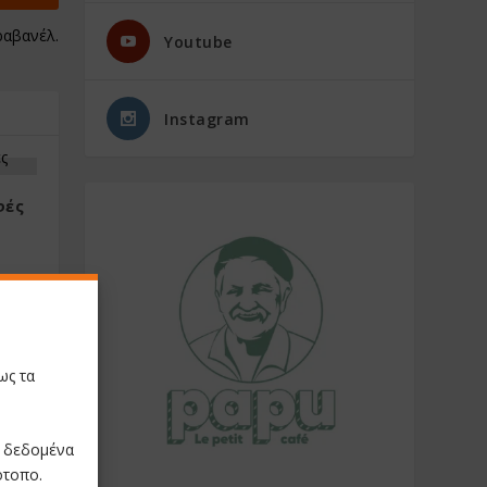
ραβανέλ.
Youtube
Instagram
φές
ως τα
ε δεδομένα
ότοπο.