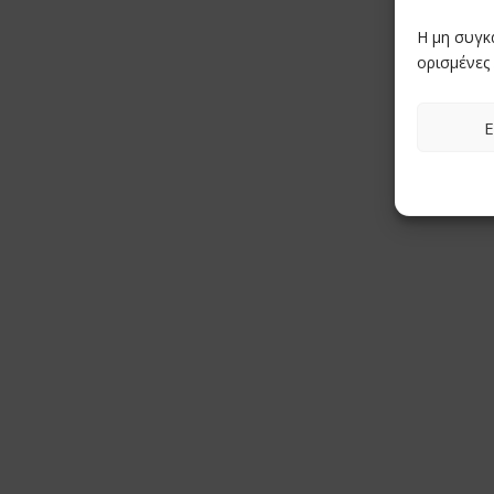
Η μη συγκ
ορισμένες 
Ε