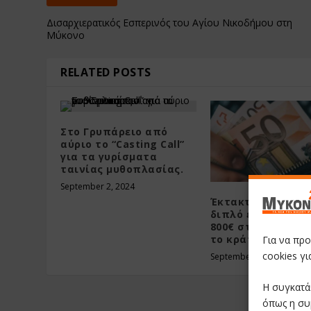
Δισαρχιερατικός Εσπερινός του Αγίου Νικοδήμου στη
Μύκονο
RELATED POSTS
Στο Γρυπάρειο από
αύριο το “Casting Call”
για τα γυρίσματα
ταινίας μυθοπλασίας.
September 2, 2024
Έκτακτο αυτόματ
διπλό επίδομα 50
800€ στο ΑΤΜ σας
το κράτος
Για να πρ
cookies γ
September 24, 2025
Η συγκατά
όπως η συ