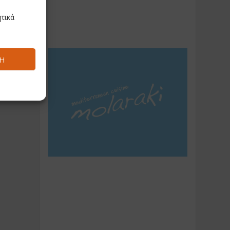
τικά
Ή