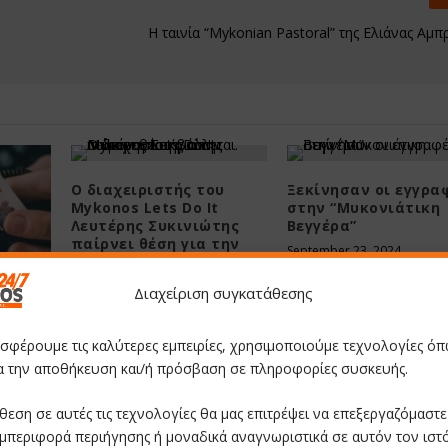
Η ταινία “Mykonian Pastoral” της Ελιάνας Αμπ
Ο διαχειριστής του
Ξεκίνησαν οι εγγρα
Mykonos Lets Do It
στην “Μυκονιάτικη
Λευτέρης Συκινιώτης
Βεγγέρα”
παίρνει θέση για την
September 23, 2024
Μύκονο που βάλλεται.
July 17, 2024
ο
Διαχείριση συγκατάθεσης
0€ και
 από
οσφέρουμε τις καλύτερες εμπειρίες, χρησιμοποιούμε τεχνολογίες όπ
ια την αποθήκευση και/ή πρόσβαση σε πληροφορίες συσκευής.
θεση σε αυτές τις τεχνολογίες θα μας επιτρέψει να επεξεργαζόμαστ
μπεριφορά περιήγησης ή μοναδικά αναγνωριστικά σε αυτόν τον ιστ