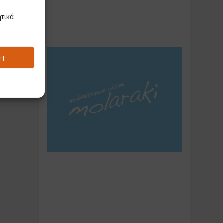
τικά
Ή