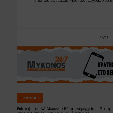
Το ΔΣ του σωματείου Φίλοι του Λαογραφικού
RATE:
PREVIOUS
Επίσκεψη του ΑΟ Μυκόνου BC στο Δημαρχείο — Ζεστή