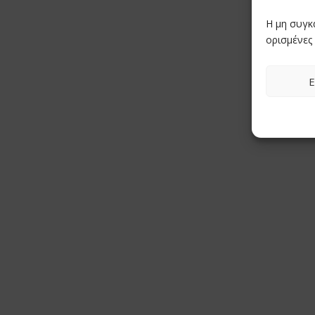
Η μη συγκ
ορισμένες 
Ε