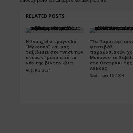
υποδοχή απο τον Δήμαρχο και μέλη του ΔΣ
RELATED POSTS
Η Evangelia τραγουδά
“Τα Παραπορτιανά
“Mykonos” και μας
φεστιβάλ
ταξιδεύει στο “νησί των
παραδοσιακών χ
ανέμων” μέσα από το
Μυκόνου το Σάββ
νέο της βίντεο κλιπ
στο Θεατράκι της
Λάκκας
August 2, 2024
September 16, 2024