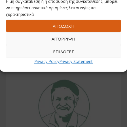
Η μη συγκατάθεση ή η απόσυρση της συγκατάθεσης, μπορεί
Facebook
να επηρεάσει αρνητικά ορισμένες λειτουργίες και
χαρακτηριστικά.
ΑΠΟΔΟΧΉ
Youtube
ΑΠΌΡΡΙΨΗ
Instagram
ΕΠΙΛΟΓΈΣ
Privacy Policy
Privacy Statement