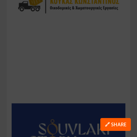
🔗 SHARE