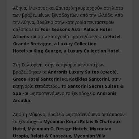
Αθήνα, Μύκονος και Σαντορίνη κυριαρχούν στη λίστα
των βραβευμένων ξενοδοχείων από την Ελλάδα. Από
την Αθήνα, βραβείο στην κατηγορία πεντάστερου
απέσπασε το
Four Seasons Astir Palace Hotel
Athens
και στην κατηγορία προτεινόμενου τα
Hotel
Grande Bretagne, a Luxury Collection
Hotel
και
King George, a Luxury Collection Hotel.
Στη Σαντορίνη, στην κατηγορία πεντάστερων,
βραβεύθηκαν τα
Andronis Luxury Suites (φωτό),
Grace Hotel Santorini
και
Katikies Santorini,
στην
κατηγορία τετράστερου το
Santorini Secret Suites &
Spa
και ως προτεινόμενο το ξενοδοχείο
Andronis
Arcadia
.
Από τη Μύκονο, βραβεία ως προτεινόμενα απέσπασαν
τα ξενοδοχεία
Myconian Korali Relais & Chateaux
Hotel, Myconian O, Design Hotels, Myconian
Utopia, Relais & Chateaux, Myconian Villa