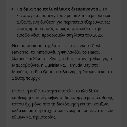
Τα όρια της πολυτέλειας διευρύνονται.
Τα
ξενοδοχεία προσεγγίζουν μια πελατεία με όλο και
αυξανόμενη διάθεση για περιπέτεια εξερευνώντας
νέους προορισμούς, όπως αποδεικνύεται την
είσοδο νέων προορισμών στη λίστα του 2025.
Νέοι προορισμοί της λίστας φέτος είναι το Costa
Navarino, το Μπρουνέι, η Φινλανδία, το Haikou,
Xiamen και Xi’an της Κίνας, το Καζακστάν, η Μάλαγα, το
Μαυροβούνιο, η Oualidia και Tamuda Bay στο
Μαρόκο, το Phu Quoc του Βιετνάμ, η Ρουμανία και το
Σάλτσμπουργκ.
Επίσης, η αυθεντικότητα αποτελεί το κλειδί. Οι
επιθεωρητές κατέγραψαν τη δημιουργία μιας αίσθησης
τόπου όχι μόνο από τη διακόσμηση και την κουζίνα,
αλλά και από τη στοχαστική ενσωμάτωση των τοπικών
εθίμων και της ιστορίας.