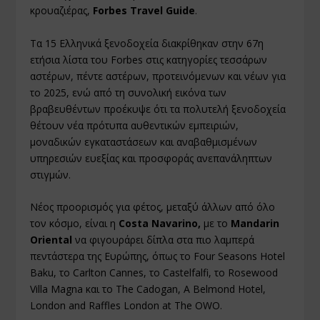
κρουαζιέρας,
Forbes Travel Guide
.
Τα 15 Ελληνικά ξενοδοχεία διακρίθηκαν στην 67η
ετήσια λίστα του Forbes στις κατηγορίες τεσσάρων
αστέρων, πέντε αστέρων, προτεινόμενων και νέων για
το 2025, ενώ από τη συνολική εικόνα των
βραβευθέντων προέκυψε ότι τα πολυτελή ξενοδοχεία
θέτουν νέα πρότυπα αυθεντικών εμπειριών,
μοναδικών εγκαταστάσεων και αναβαθμισμένων
υπηρεσιών ευεξίας και προσφοράς ανεπανάληπτων
στιγμών.
Νέος προορισμός για φέτος, μεταξύ άλλων από όλο
τον κόσμο, είναι η
Costa Navarino,
με το
Mandarin
Oriental
να φιγουράρει δίπλα στα πιο λαμπερά
πεντάστερα της Ευρώπης, όπως το Four Seasons Hotel
Baku, το Carlton Cannes, το Castelfalfi, το Rosewood
Villa Magna και το The Cadogan, A Belmond Hotel,
London and Raffles London at The OWO.