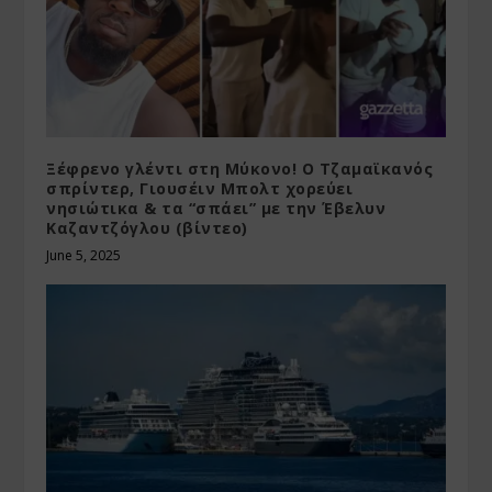
Ξέφρενο γλέντι στη Μύκονο! Ο Τζαμαϊκανός
σπρίντερ, Γιουσέιν Μπολτ χορεύει
νησιώτικα & τα “σπάει” με την Έβελυν
Καζαντζόγλου (βίντεο)
June 5, 2025