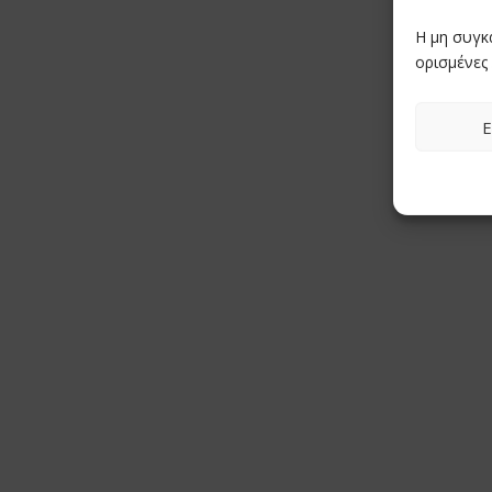
Η μη συγκ
ορισμένες 
Ε