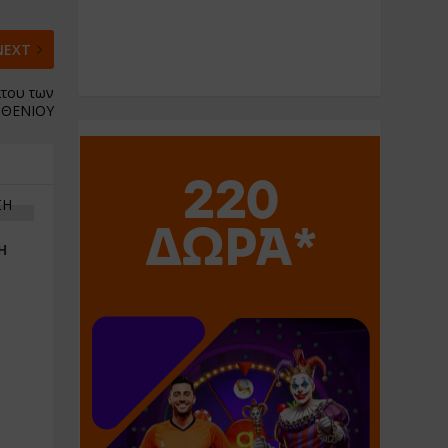
NEXT
άτου των
ΡΘΕΝΙΟΥ
Η