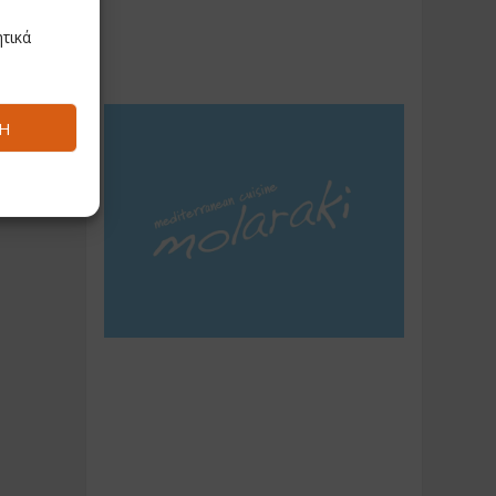
τικά
Ή