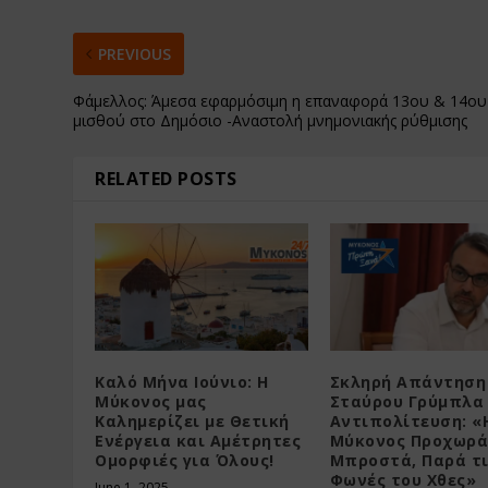
PREVIOUS
Φάμελλος: Άμεσα εφαρμόσιμη η επαναφορά 13ου & 14ου
μισθού στο Δημόσιο -Αναστολή μνημονιακής ρύθμισης
RELATED POSTS
Καλό Μήνα Ιούνιο: Η
Σκληρή Απάντηση
Μύκονος μας
Σταύρου Γρύμπλα
Καλημερίζει με Θετική
Αντιπολίτευση: «
Ενέργεια και Αμέτρητες
Μύκονος Προχωρ
Ομορφιές για Όλους!
Μπροστά, Παρά τ
Φωνές του Χθες»
June 1, 2025