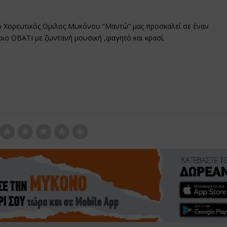
ο Χορευτικός Ομιλος Μυκόνου “Μαντώ” μας προσκαλεί σε έναν
ριο OBATI με ζωντανή μουσική ,φαγητό και κρασί.