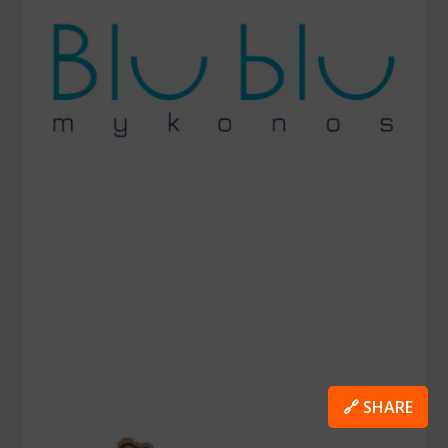
🔗 SHARE