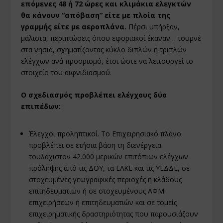
επόμενες 48 ή 72 ώρες και κλιμάκια ελεγκτών
θα κάνουν “απόβαση” είτε με πλοία της
γραμμής είτε με αεροπλάνα.
Πέρσι υπήρξαν,
μάλιστα, περιπτώσεις όπου εφοριακοί έκαναν… τουρνέ
στα νησιά, σχηματίζοντας κύκλο διπλών ή τριπλών
ελέγχων ανά προορισμό, έτσι ώστε να λειτουργεί το
στοιχείο του αιφνιδιασμού.
Ο σχεδιασμός προβλέπει ελέγχους δύο
επιπέδων:
Έλεγχοι προληπτικοί. Το Επιχειρησιακό πλάνο
προβλέπει σε ετήσια βάση τη διενέργεια
τουλάχιστον 42.000 μερικών επιτόπιων ελέγχων
πρόληψης από τις ΔΟΥ, τα ΕΛΚΕ και τις ΥΕΔΔΕ, σε
στοχευμένες γεωγραφικές περιοχές ή κλάδους
επιτηδευματιών ή σε στοχευμένους ΑΦΜ
επιχειρήσεων ή επιτηδευματιών και σε τομείς
επιχειρηματικής δραστηριότητας που παρουσιάζουν