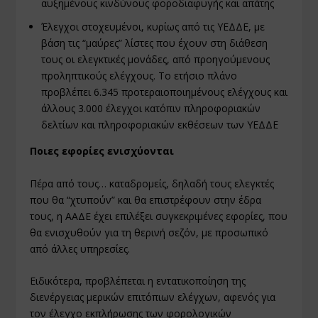
αυξημένους κινδύνους φοροδιαφυγής και απάτης
Έλεγχοι στοχευμένοι, κυρίως από τις ΥΕΔΔΕ, με
βάση τις “μαύρες” λίστες που έχουν στη διάθεση
τους οι ελεγκτικές μονάδες, από προηγούμενους
προληπτικούς ελέγχους. Το ετήσιο πλάνο
προβλέπει 6.345 προτεραιοποιημένους ελέγχους και
άλλους 3.000 έλεγχοι κατόπιν πληροφοριακών
δελτίων και πληροφοριακών εκθέσεων των ΥΕΔΔΕ
Ποιες εφορίες ενισχύονται
Πέρα από τους… καταδρομείς, δηλαδή τους ελεγκτές
που θα “χτυπούν” και θα επιστρέφουν στην έδρα
τους, η ΑΑΔΕ έχει επιλέξει συγκεκριμένες εφορίες, που
θα ενισχυθούν για τη θερινή σεζόν, με προσωπικό
από άλλες υπηρεσίες.
Ειδικότερα, προβλέπεται η εντατικοποίηση της
διενέργειας μερικών επιτόπιων ελέγχων, αφενός για
τον έλεγχο εκπλήρωσης των φορολογικών