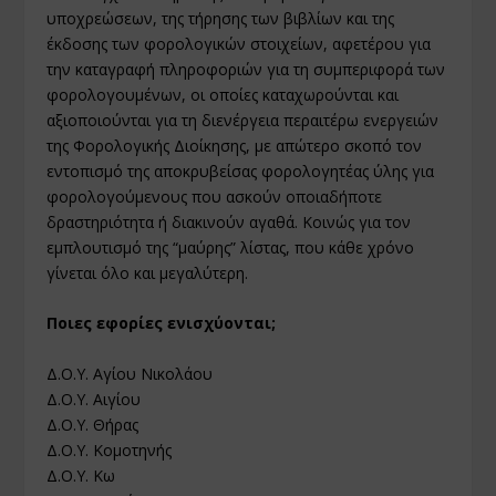
υποχρεώσεων, της τήρησης των βιβλίων και της
έκδοσης των φορολογικών στοιχείων, αφετέρου για
την καταγραφή πληροφοριών για τη συμπεριφορά των
φορολογουμένων, οι οποίες καταχωρούνται και
αξιοποιούνται για τη διενέργεια περαιτέρω ενεργειών
της Φορολογικής Διοίκησης, με απώτερο σκοπό τον
εντοπισμό της αποκρυβείσας φορολογητέας ύλης για
φορολογούμενους που ασκούν οποιαδήποτε
δραστηριότητα ή διακινούν αγαθά. Κοινώς για τον
εμπλουτισμό της “μαύρης” λίστας, που κάθε χρόνο
γίνεται όλο και μεγαλύτερη.
Ποιες εφορίες ενισχύονται;
Δ.Ο.Υ. Αγίου Νικολάου
Δ.Ο.Υ. Αιγίου
Δ.Ο.Υ. Θήρας
Δ.Ο.Υ. Κομοτηνής
Δ.Ο.Υ. Κω